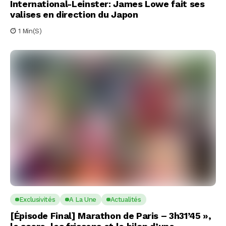
International-Leinster: James Lowe fait ses
valises en direction du Japon
1 Min(s)
Exclusivités
A La Une
Actualités
[Épisode Final] Marathon de Paris – 3h31’45 »,