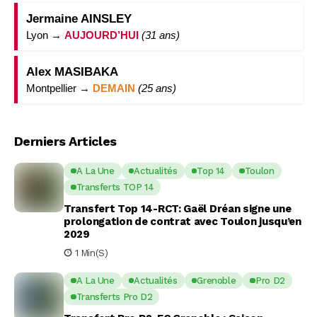
Jermaine AINSLEY
Lyon →
AUJOURD’HUI
(31 ans)
Alex MASIBAKA
Montpellier →
DEMAIN
(25 ans)
Derniers Articles
A La Une
Actualités
Top 14
Toulon
Transferts TOP 14
Transfert Top 14-RCT: Gaël Dréan signe une
prolongation de contrat avec Toulon jusqu’en
2029
1 Min(s)
A La Une
Actualités
Grenoble
Pro D2
Transferts Pro D2