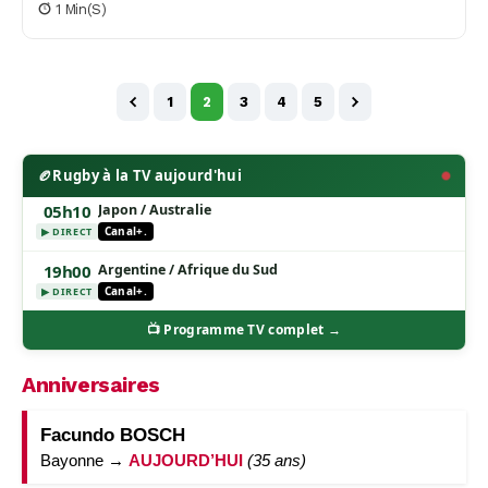
1 Min(s)
1
2
3
4
5
🏉
Rugby à la TV aujourd'hui
05h10
Japon / Australie
Canal+.
▶ DIRECT
19h00
Argentine / Afrique du Sud
Canal+.
▶ DIRECT
📺 Programme TV complet →
Anniversaires
Facundo BOSCH
Bayonne →
AUJOURD’HUI
(35 ans)