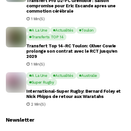
Transfert Pro D2-FC Grenoble : Saison
compromise pour Eric Escande apres une
commotion cérébrale
1 Min(s)
A La Une
Actualités
Toulon
Transferts TOP 14
Transfert Top 14-RC Toulon: Oliver Cowie
prolonge son contrat avec le RCT jusqu’en
2029
1 Min(s)
A La Une
Actualités
Australie
Super Rugby
International-Super Rugby: Bernard Foley et
Nick Phipps de retour aux Waratahs
2 Min(s)
Newsletter