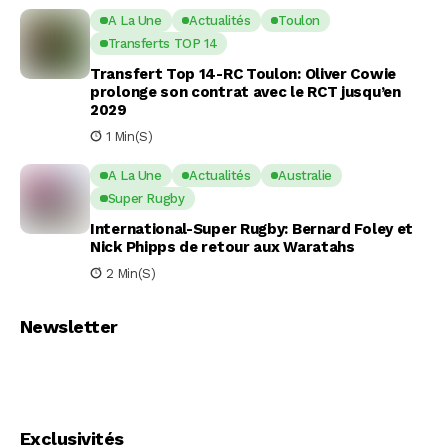
A La Une
Actualités
Toulon
Transferts TOP 14
Transfert Top 14-RC Toulon: Oliver Cowie
prolonge son contrat avec le RCT jusqu’en
2029
1 Min(s)
A La Une
Actualités
Australie
Super Rugby
International-Super Rugby: Bernard Foley et
Nick Phipps de retour aux Waratahs
2 Min(s)
Newsletter
Exclusivités