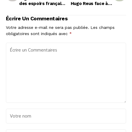
des espoirs français
Hugo Reus face à la
en finale de la Coupe
déroute des Bleuets
du Monde U20
en finale
Écrire Un Commentaires
Votre adresse e-mail ne sera pas publiée.
Les champs
obligatoires sont indiqués avec
*