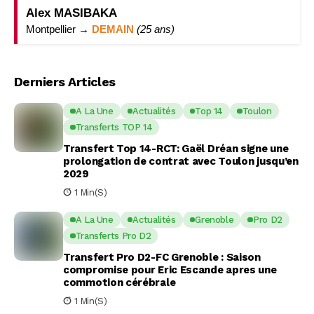
Alex MASIBAKA
Montpellier →
DEMAIN
(25 ans)
Derniers Articles
A La Une
Actualités
Top 14
Toulon
Transferts TOP 14
Transfert Top 14-RCT: Gaël Dréan signe une
prolongation de contrat avec Toulon jusqu’en
2029
1 Min(s)
A La Une
Actualités
Grenoble
Pro D2
Transferts Pro D2
Transfert Pro D2-FC Grenoble : Saison
compromise pour Eric Escande apres une
commotion cérébrale
1 Min(s)