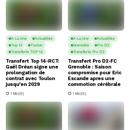
A La Une
Actualités
A La Une
Actualités
Top 14
Toulon
Grenoble
Pro D2
Transferts TOP 14
Transferts Pro D2
Transfert Top 14-RCT:
Transfert Pro D2-FC
Gaël Dréan signe une
Grenoble : Saison
prolongation de
compromise pour Eric
contrat avec Toulon
Escande apres une
jusqu’en 2029
commotion cérébrale
1 Min(s)
1 Min(s)