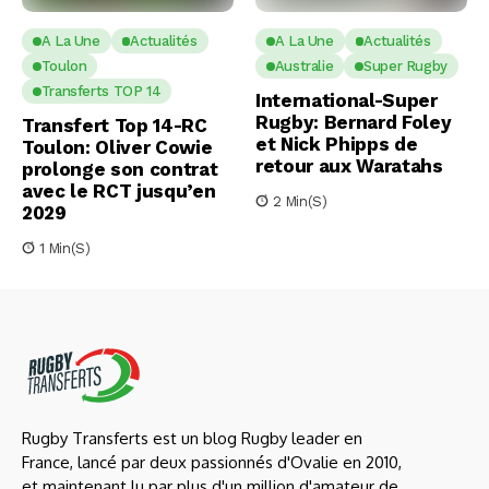
A La Une
Actualités
A La Une
Actualités
Toulon
Australie
Super Rugby
Transferts TOP 14
International-Super
Rugby: Bernard Foley
Transfert Top 14-RC
et Nick Phipps de
Toulon: Oliver Cowie
retour aux Waratahs
prolonge son contrat
avec le RCT jusqu’en
2 Min(s)
2029
1 Min(s)
Rugby Transferts est un blog Rugby leader en
France, lancé par deux passionnés d'Ovalie en 2010,
et maintenant lu par plus d'un million d'amateur de