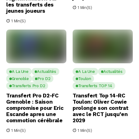
les transferts des
1 Min(s)
jeunes joueurs
1 Min(s)
A La Une
Actualités
A La Une
Actualités
Grenoble
Pro D2
Toulon
Transferts Pro D2
Transferts TOP 14
Transfert Pro D2-FC
Transfert Top 14-RC
Grenoble : Saison
Toulon: Oliver Cowie
compromise pour Eric
prolonge son contrat
Escande apres une
avec le RCT jusqu’en
commotion cérébrale
2029
1 Min(s)
1 Min(s)