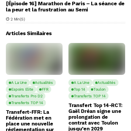
[Épisode 16] Marathon de Paris – La séance de
la peur et la frustration au Semi
2 Min(s)
Articles Similaires
A La Une
Actualités
A La Une
Actualités
Espoirs Elite
FFR
Top 14
Toulon
Transferts Pro D2
Transferts TOP 14
Transferts TOP 14
Transfert Top 14-RCT:
Gaël Dréan signe une
Transfert-FFR: La
prolongation de
Fédération met en
contrat avec Toulon
place une nouvelle
jusqu’en 2029
réglementation sur