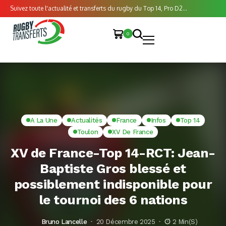
Suivez toute l'actualité et transferts du rugby du Top 14, Pro D2...
0
A La Une
Actualités
France
Infos
Top 14
Toulon
XV De France
XV de France-Top 14-RCT: Jean-
Baptiste Gros blessé et
possiblement indisponible pour
le tournoi des 6 nations
Bruno Lancelle
20 Décembre 2025
2 Min(s)