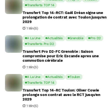
Transferts TOP 14
Transfert Top 14-RCT: Gaël Dréan signe une
prolongation de contrat avec Toulon jusqu’en
2029
1 Min(s)
A La Une
Actualités
Grenoble
Pro D2
Transferts Pro D2
Transfert Pro D2-FC Grenoble : Saison
compromise pour Eric Escande apres une
commotion cérébrale
1 Min(s)
A La Une
Actualités
Toulon
Transferts TOP 14
Transfert Top 14-RC Toulon: Oliver Cowie
prolonge son contrat avec le RCT jusqu’en
2029
1 Min(s)