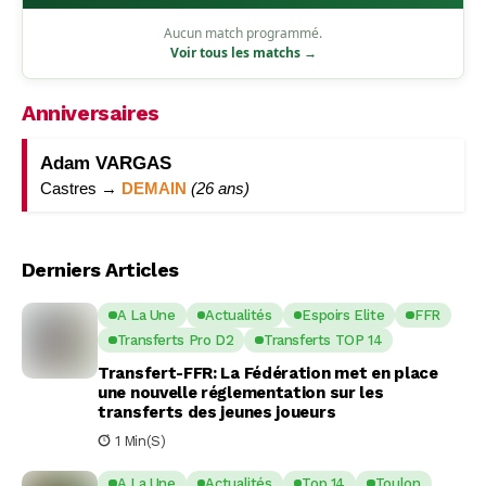
Aucun match programmé.
Voir tous les matchs →
Anniversaires
Adam VARGAS
Castres →
DEMAIN
(26 ans)
Derniers Articles
A La Une
Actualités
Espoirs Elite
FFR
Transferts Pro D2
Transferts TOP 14
Transfert-FFR: La Fédération met en place
une nouvelle réglementation sur les
transferts des jeunes joueurs
1 Min(s)
A La Une
Actualités
Top 14
Toulon