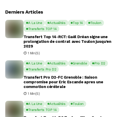
Derniers Articles
A La Une
Actualités
Top 14
Toulon
Transferts TOP 14
Transfert Top 14-RCT: Gaël Dréan signe une
prolongation de contrat avec Toulon jusqu’en
2029
1 Min(s)
A La Une
Actualités
Grenoble
Pro D2
Transferts Pro D2
Transfert Pro D2-FC Grenoble : Saison
compromise pour Eric Escande apres une
commotion cérébrale
1 Min(s)
A La Une
Actualités
Toulon
Transferts TOP 14