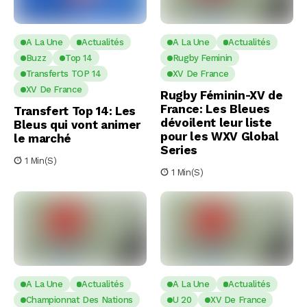
A La Une
Actualités
A La Une
Actualités
Buzz
Top 14
Rugby Feminin
Transferts TOP 14
XV De France
XV De France
Rugby Féminin-XV de
France: Les Bleues
Transfert Top 14: Les
dévoilent leur liste
Bleus qui vont animer
pour les WXV Global
le marché
Series
1 Min(s)
1 Min(s)
A La Une
Actualités
A La Une
Actualités
Championnat Des Nations
U 20
XV De France