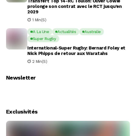
Transfert Top 14-RC Toulon: Oliver Cowie
prolonge son contrat avec le RCT jusqu’en
2029
1 Min(s)
A La Une
Actualités
Australie
Super Rugby
International-Super Rugby: Bernard Foley et
Nick Phipps de retour aux Waratahs
2 Min(s)
Newsletter
Exclusivités