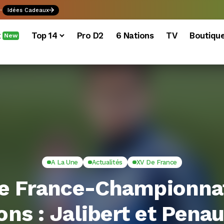
.
Idées Cadeaux
x
Top 14
Pro D2
6 Nations
TV
Boutiqu
New
A La Une
Actualités
XV De France
e France-Championna
ons : Jalibert et Pena