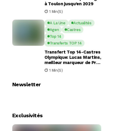
à Toulon jusqu’en 2029
1 Min(s)
A La Une
Actualités
Agen
Castres
Top 14
Transferts TOP 14
Transfert Top 14-Castres
Olympique: Lucas Martins,
meilleur marqueur de Pro
D2, en route pour Castres
1 Min(s)
?
Newsletter
Exclusivités