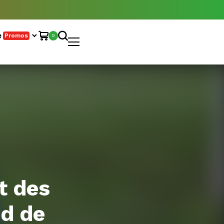
e
Promos
0
t des
ud de