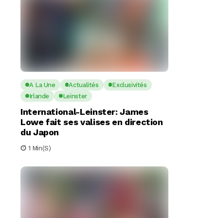
A La Une
Actualités
Exclusivités
Irlande
Leinster
International-Leinster: James
Lowe fait ses valises en direction
du Japon
1 Min(s)