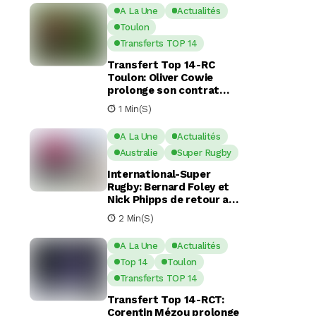
A La Une
Actualités
Toulon
Transferts TOP 14
Transfert Top 14-RC
Toulon: Oliver Cowie
prolonge son contrat
avec le RCT jusqu’en 2029
1 Min(s)
A La Une
Actualités
Australie
Super Rugby
International-Super
Rugby: Bernard Foley et
Nick Phipps de retour aux
Waratahs
2 Min(s)
A La Une
Actualités
Top 14
Toulon
Transferts TOP 14
Transfert Top 14-RCT:
Corentin Mézou prolonge