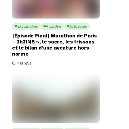
Exclusivités
A La Une
Actualités
[Épisode Final] Marathon de Paris
– 3h31’45 », le sacre, les frissons
et le bilan d’une aventure hors
norme
4 Min(s)