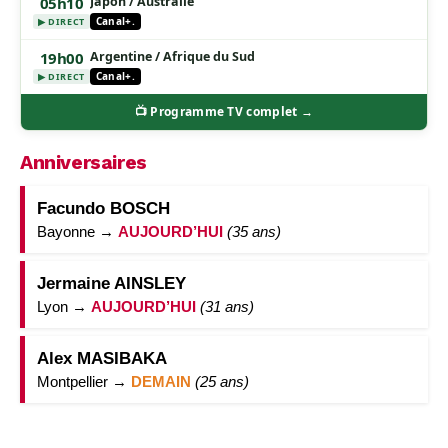
05h10
Japon / Australie
Canal+.
▶ DIRECT
19h00
Argentine / Afrique du Sud
Canal+.
▶ DIRECT
📺 Programme TV complet →
Anniversaires
Facundo BOSCH
Bayonne →
AUJOURD’HUI
(35 ans)
Jermaine AINSLEY
Lyon →
AUJOURD’HUI
(31 ans)
Alex MASIBAKA
Montpellier →
DEMAIN
(25 ans)