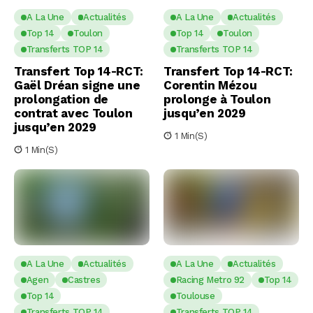
A La Une
Actualités
A La Une
Actualités
Top 14
Toulon
Top 14
Toulon
Transferts TOP 14
Transferts TOP 14
Transfert Top 14-RCT:
Transfert Top 14-RCT:
Gaël Dréan signe une
Corentin Mézou
prolongation de
prolonge à Toulon
contrat avec Toulon
jusqu’en 2029
jusqu’en 2029
1 Min(s)
1 Min(s)
A La Une
Actualités
A La Une
Actualités
Agen
Castres
Racing Metro 92
Top 14
Top 14
Toulouse
Transferts TOP 14
Transferts TOP 14