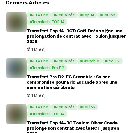
Derniers Articles
A La Une
Actualités
Top 14
Toulon
Transferts TOP 14
Transfert Top 14-RCT: Gaël Dréan signe une
prolongation de contrat avec Toulon jusqu’en
2029
1 Min(s)
A La Une
Actualités
Grenoble
Pro D2
Transferts Pro D2
Transfert Pro D2-FC Grenoble : Saison
compromise pour Eric Escande apres une
commotion cérébrale
1 Min(s)
A La Une
Actualités
Toulon
Transferts TOP 14
Transfert Top 14-RC Toulon: Oliver Cowie
prolonge son contrat avec le RCT jusqu’en