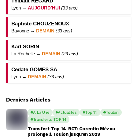
Thibaut REGARD
Lyon →
AUJOURD’HUI
(33 ans)
Baptiste CHOUZENOUX
Bayonne →
DEMAIN
(33 ans)
Karl SORIN
La Rochelle →
DEMAIN
(23 ans)
Cedate GOMES SA
Lyon →
DEMAIN
(33 ans)
Derniers Articles
A La Une
Actualités
Top 14
Toulon
Transferts TOP 14
Transfert Top 14-RCT: Corentin Mézou
prolonge à Toulon jusqu’en 2029