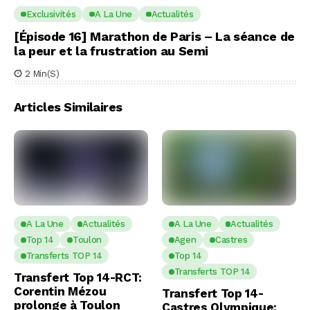
Exclusivités
A La Une
Actualités
[Épisode 16] Marathon de Paris – La séance de
la peur et la frustration au Semi
2 Min(s)
Articles Similaires
A La Une
Actualités
A La Une
Actualités
Top 14
Toulon
Agen
Castres
Transferts TOP 14
Top 14
Transferts TOP 14
Transfert Top 14-RCT:
Corentin Mézou
Transfert Top 14-
prolonge à Toulon
Castres Olympique: