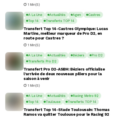
1 Min(s)
A La Une
Actualités
Agen
Castres
Top 14
Transferts TOP 14
Transfert Top 14-Castres Olympique: Lucas
Martins, meilleur marqueur de Pro D2, en
route pour Castres ?
1 Min(s)
A La Une
Actualités
Béziers
Pro D2
Transferts Pro D2
Transfert Pro D2-ASBH: Béziers officialise
l’arrivée de deux nouveaux piliers pour la
saison à venir
1 Min(s)
A La Une
Actualités
Racing Metro 92
Top 14
Toulouse
Transferts TOP 14
Transfert Top 14-Stade Toulousain: Thomas
Ramos va quitter Toulouse pour le Racing 92