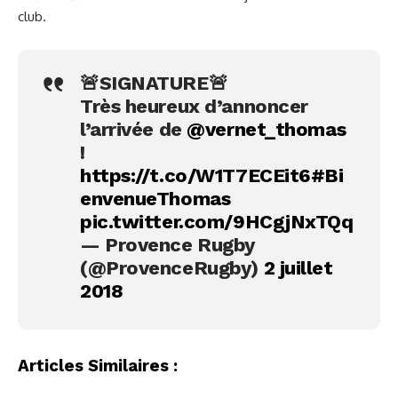
club.
🚨SIGNATURE🚨
Très heureux d’annoncer
l’arrivée de
@vernet_thomas
!
https://t.co/W1T7ECEit6
#Bi
envenueThomas
pic.twitter.com/9HCgjNxTQq
— Provence Rugby
(@ProvenceRugby)
2 juillet
2018
Articles Similaires :