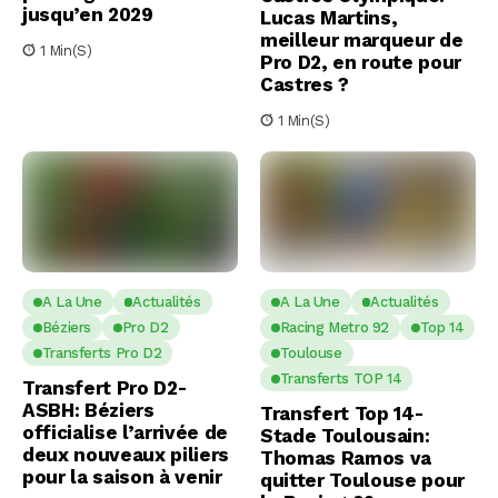
jusqu’en 2029
Lucas Martins,
meilleur marqueur de
1 Min(s)
Pro D2, en route pour
Castres ?
1 Min(s)
A La Une
Actualités
A La Une
Actualités
Béziers
Pro D2
Racing Metro 92
Top 14
Transferts Pro D2
Toulouse
Transferts TOP 14
Transfert Pro D2-
ASBH: Béziers
Transfert Top 14-
officialise l’arrivée de
Stade Toulousain:
deux nouveaux piliers
Thomas Ramos va
pour la saison à venir
quitter Toulouse pour