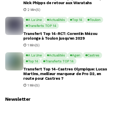
Nick Phipps de retour aux Waratahs
2 Min(s)
A La Une
Actualités
Top 14
Toulon
Transferts TOP 14
Transfert Top 14-RCT: Corentin Mézou
prolonge à Toulon jusqu’en 2029
1 Min(s)
A La Une
Actualités
Agen
Castres
Top 14
Transferts TOP 14
Transfert Top 14-Castres Olympique: Lucas
Martins, meilleur marqueur de Pro D2, en
route pour Castres ?
1 Min(s)
Newsletter