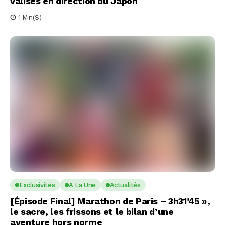
valises en direction du Japon
1 Min(s)
Exclusivités
A La Une
Actualités
[Épisode Final] Marathon de Paris – 3h31’45 »,
le sacre, les frissons et le bilan d’une
aventure hors norme