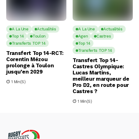
A La Une
Actualités
A La Une
Actualités
Top 14
Toulon
Agen
Castres
Transferts TOP 14
Top 14
Transferts TOP 14
Transfert Top 14-RCT:
Corentin Mézou
Transfert Top 14-
prolonge à Toulon
Castres Olympique:
jusqu’en 2029
Lucas Martins,
meilleur marqueur de
1 Min(s)
Pro D2, en route pour
Castres ?
1 Min(s)