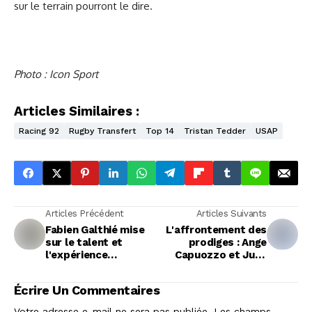
sur le terrain pourront le dire.
Photo : Icon Sport
Articles Similaires :
Racing 92
Rugby Transfert
Top 14
Tristan Tedder
USAP
Articles Précédent
Articles Suivants
Fabien Galthié mise
L'affrontement des
sur le talent et
prodiges : Ange
l'expérience
Capuozzo et Juan
collective avec
Cruz Mallia se
Ramos en ouvreur
disputent l'arrière
Écrire Un Commentaires
lors du choc Italie-
Argentine
Votre adresse e-mail ne sera pas publiée.
Les champs