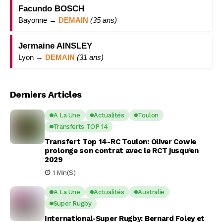
Facundo BOSCH
Bayonne →
DEMAIN
(35 ans)
Jermaine AINSLEY
Lyon →
DEMAIN
(31 ans)
Derniers Articles
A La Une
Actualités
Toulon
Transferts TOP 14
Transfert Top 14-RC Toulon: Oliver Cowie
prolonge son contrat avec le RCT jusqu’en
2029
1 Min(s)
A La Une
Actualités
Australie
Super Rugby
International-Super Rugby: Bernard Foley et