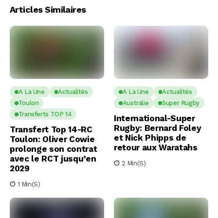
Articles Similaires
A La Une
Actualités
A La Une
Actualités
Toulon
Australie
Super Rugby
Transferts TOP 14
International-Super
Rugby: Bernard Foley
Transfert Top 14-RC
et Nick Phipps de
Toulon: Oliver Cowie
retour aux Waratahs
prolonge son contrat
avec le RCT jusqu’en
2 Min(s)
2029
1 Min(s)