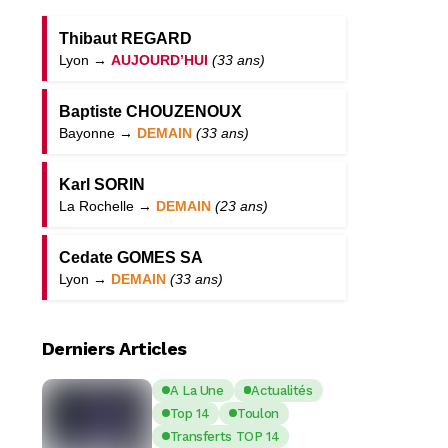
Thibaut REGARD
Lyon →
AUJOURD’HUI
(33 ans)
Baptiste CHOUZENOUX
Bayonne →
DEMAIN
(33 ans)
Karl SORIN
La Rochelle →
DEMAIN
(23 ans)
Cedate GOMES SA
Lyon →
DEMAIN
(33 ans)
Derniers Articles
A La Une
Actualités
Top 14
Toulon
Transferts TOP 14