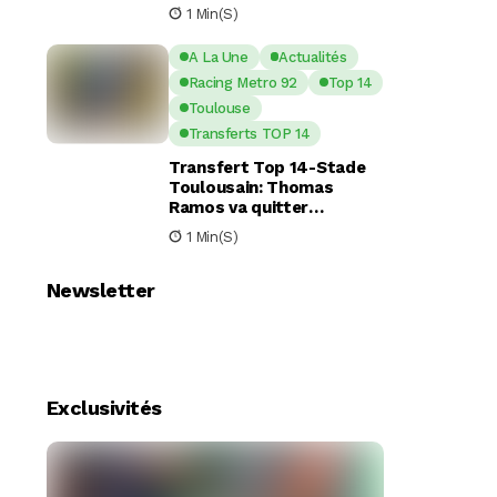
nouveaux piliers pour la
1 Min(s)
saison à venir
A La Une
Actualités
Racing Metro 92
Top 14
Toulouse
Transferts TOP 14
Transfert Top 14-Stade
Toulousain: Thomas
Ramos va quitter
Toulouse pour le Racing
1 Min(s)
92
Newsletter
Exclusivités