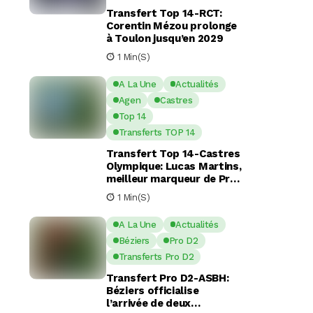
Transfert Top 14-RCT:
Corentin Mézou prolonge
à Toulon jusqu’en 2029
1 Min(s)
A La Une
Actualités
Agen
Castres
Top 14
Transferts TOP 14
Transfert Top 14-Castres
Olympique: Lucas Martins,
meilleur marqueur de Pro
D2, en route pour Castres
1 Min(s)
?
A La Une
Actualités
Béziers
Pro D2
Transferts Pro D2
Transfert Pro D2-ASBH:
Béziers officialise
l’arrivée de deux