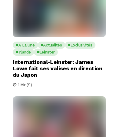
A La Une
Actualités
Exclusivités
Irlande
Leinster
International-Leinster: James
Lowe fait ses valises en direction
du Japon
1 Min(s)