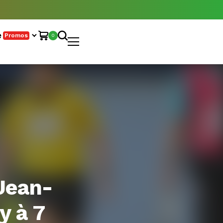
e
Promos
0
Jean-
y à 7