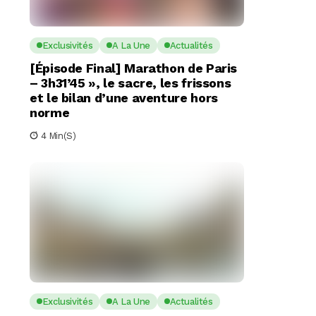
Exclusivités
A La Une
Actualités
[Épisode Final] Marathon de Paris
– 3h31’45 », le sacre, les frissons
et le bilan d’une aventure hors
norme
4 Min(s)
Exclusivités
A La Une
Actualités