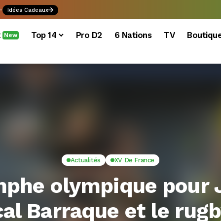
.
Idées Cadeaux
x
Top 14
Pro D2
6 Nations
TV
Boutiqu
New
Actualités
XV De France
mphe olympique pour 
al Barraque et le rugb