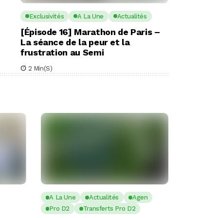
Exclusivités
A La Une
Actualités
[Épisode 16] Marathon de Paris –
La séance de la peur et la
frustration au Semi
2 Min(s)
A La Une
Actualités
Agen
Pro D2
Transferts Pro D2