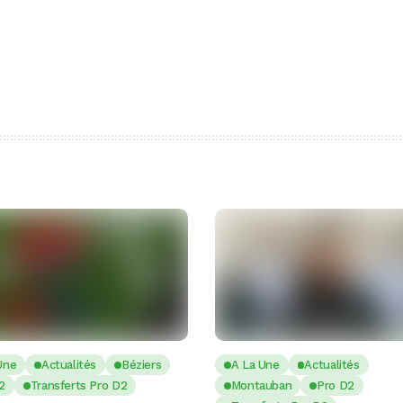
Une
Actualités
Béziers
A La Une
Actualités
2
Transferts Pro D2
Montauban
Pro D2