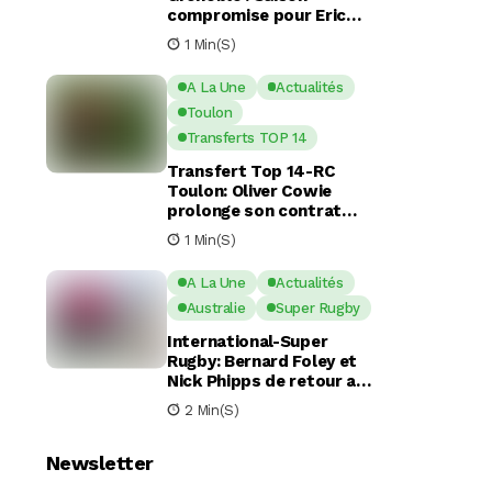
compromise pour Eric
Escande apres une
1 Min(s)
commotion cérébrale
A La Une
Actualités
Toulon
Transferts TOP 14
Transfert Top 14-RC
Toulon: Oliver Cowie
prolonge son contrat
avec le RCT jusqu’en 2029
1 Min(s)
A La Une
Actualités
Australie
Super Rugby
International-Super
Rugby: Bernard Foley et
Nick Phipps de retour aux
Waratahs
2 Min(s)
Newsletter