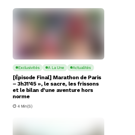
Exclusivités
A La Une
Actualités
[Épisode Final] Marathon de Paris
– 3h31’45 », le sacre, les frissons
et le bilan d’une aventure hors
norme
4 Min(s)