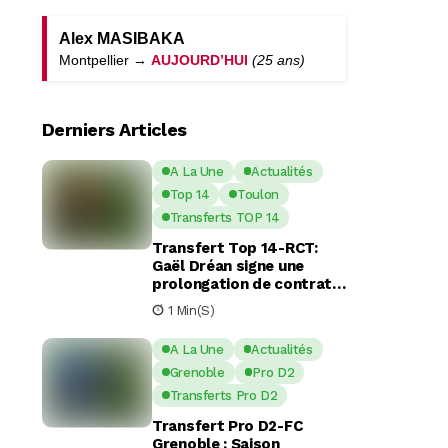
Alex MASIBAKA
Montpellier →
AUJOURD’HUI
(25 ans)
Derniers Articles
A La Une
Actualités
Top 14
Toulon
Transferts TOP 14
Transfert Top 14-RCT:
Gaël Dréan signe une
prolongation de contrat
avec Toulon jusqu’en 2029
1 Min(s)
A La Une
Actualités
Grenoble
Pro D2
Transferts Pro D2
Transfert Pro D2-FC
Grenoble : Saison