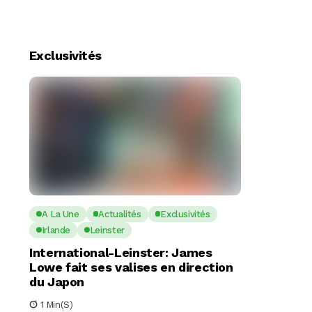
Exclusivités
A La Une
Actualités
Exclusivités
Irlande
Leinster
International-Leinster: James
Lowe fait ses valises en direction
du Japon
1 Min(s)