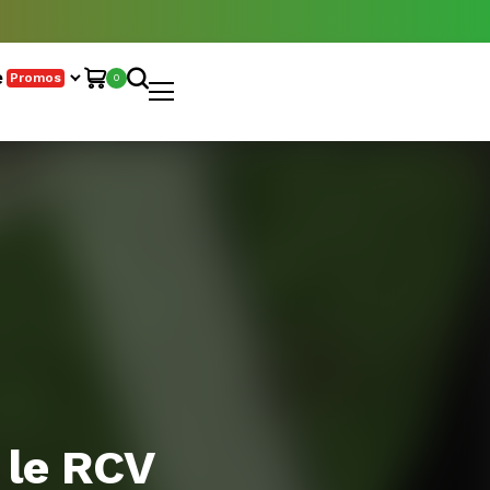
e
Promos
0
 le RCV