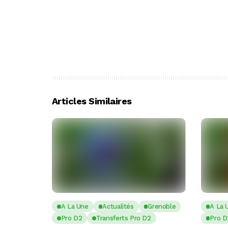
Articles Similaires
A La Une
Actualités
Grenoble
A La 
Pro D2
Transferts Pro D2
Pro D