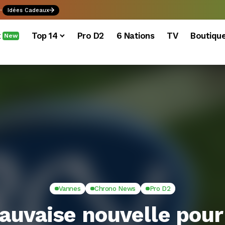
.
Idées Cadeaux
x
Top 14
Pro D2
6 Nations
TV
Boutiqu
New
Vannes
Chrono News
Pro D2
auvaise nouvelle pour