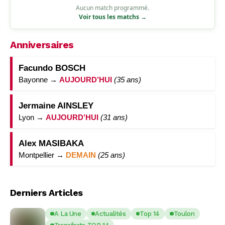
Aucun match programmé.
Voir tous les matchs →
Anniversaires
Facundo BOSCH
Bayonne →
AUJOURD’HUI
(35 ans)
Jermaine AINSLEY
Lyon →
AUJOURD’HUI
(31 ans)
Alex MASIBAKA
Montpellier →
DEMAIN
(25 ans)
Derniers Articles
A La Une
Actualités
Top 14
Toulon