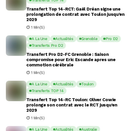
Transferts TOP 14
Transfert Top 14-RCT: Gaël Dréan signe une
prolongation de contrat avec Toulon jusqu’en
2029
1 Min(s)
A La Une
Actualités
Grenoble
Pro D2
Transferts Pro D2
Transfert Pro D2-FC Grenoble : Saison
compromise pour Eric Escande apres une
commotion cérébrale
1 Min(s)
A La Une
Actualités
Toulon
Transferts TOP 14
Transfert Top 14-RC Toulon: Oliver Cowie
prolonge son contrat avec le RCT jusqu’en
2029
1 Min(s)
A La Une
Actualités
Australie