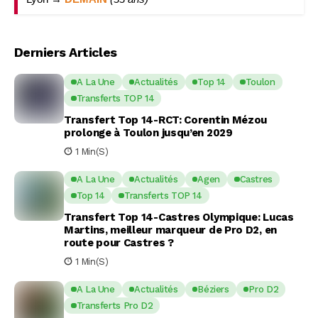
Derniers Articles
A La Une
Actualités
Top 14
Toulon
Transferts TOP 14
Transfert Top 14-RCT: Corentin Mézou
prolonge à Toulon jusqu’en 2029
1 Min(s)
A La Une
Actualités
Agen
Castres
Top 14
Transferts TOP 14
Transfert Top 14-Castres Olympique: Lucas
Martins, meilleur marqueur de Pro D2, en
route pour Castres ?
1 Min(s)
A La Une
Actualités
Béziers
Pro D2
Transferts Pro D2