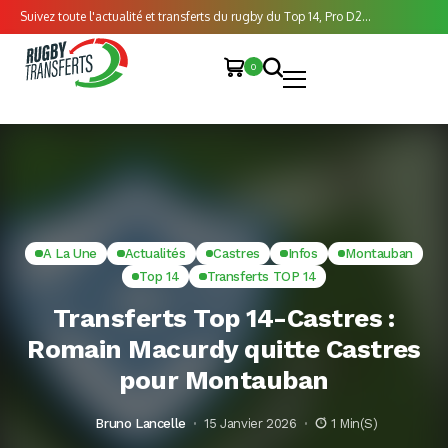
Suivez toute l'actualité et transferts du rugby du Top 14, Pro D2...
0
A La Une
Actualités
Castres
Infos
Montauban
Top 14
Transferts TOP 14
Transferts Top 14-Castres :
Romain Macurdy quitte Castres
pour Montauban
Bruno Lancelle
15 Janvier 2026
1 Min(s)