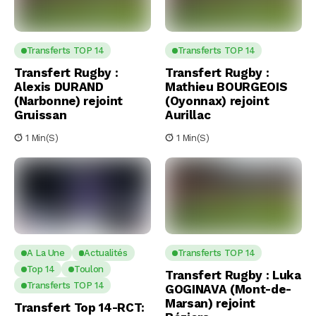
Transferts TOP 14
Transferts TOP 14
Transfert Rugby :
Transfert Rugby :
Alexis DURAND
Mathieu BOURGEOIS
(Narbonne) rejoint
(Oyonnax) rejoint
Gruissan
Aurillac
1 Min(s)
1 Min(s)
A La Une
Actualités
Transferts TOP 14
Top 14
Toulon
Transfert Rugby : Luka
Transferts TOP 14
GOGINAVA (Mont-de-
Marsan) rejoint
Transfert Top 14-RCT: