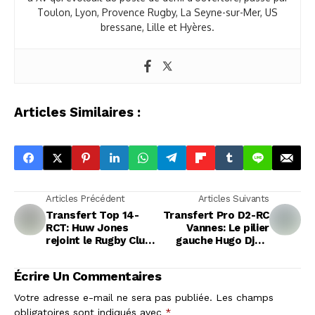
Toulon, Lyon, Provence Rugby, La Seyne-sur-Mer, US
bressane, Lille et Hyères.
Articles Similaires :
Articles Précédent
Articles Suivants
Transfert Top 14-
Transfert Pro D2-RC
RCT: Huw Jones
Vannes: Le pilier
rejoint le Rugby Club
gauche Hugo Djehi
Toulonnais pour deux
prolonge jusqu'en
saisons
2029
Écrire Un Commentaires
Votre adresse e-mail ne sera pas publiée.
Les champs
obligatoires sont indiqués avec
*