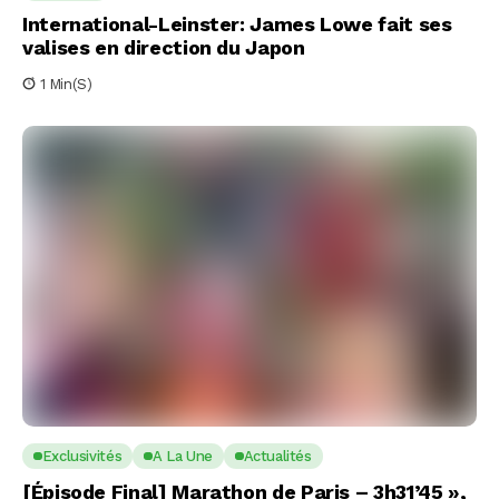
International-Leinster: James Lowe fait ses
valises en direction du Japon
1 Min(s)
Exclusivités
A La Une
Actualités
[Épisode Final] Marathon de Paris – 3h31’45 »,