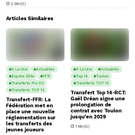
2 Min(s)
Articles Similaires
A La Une
Actualités
A La Une
Actualités
Espoirs Elite
FFR
Top 14
Toulon
Transferts Pro D2
Transferts TOP 14
Transferts TOP 14
Transfert Top 14-RCT:
Gaël Dréan signe une
Transfert-FFR: La
prolongation de
Fédération met en
contrat avec Toulon
place une nouvelle
jusqu’en 2029
réglementation sur
les transferts des
1 Min(s)
jeunes joueurs