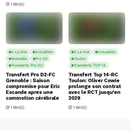
1 Min(s)
A La Une
Actualités
A La Une
Actualités
Grenoble
Pro D2
Toulon
Transferts Pro D2
Transferts TOP 14
Transfert Pro D2-FC
Transfert Top 14-RC
Grenoble : Saison
Toulon: Oliver Cowie
compromise pour Eric
prolonge son contrat
Escande apres une
avec le RCT jusqu’en
commotion cérébrale
2029
1 Min(s)
1 Min(s)