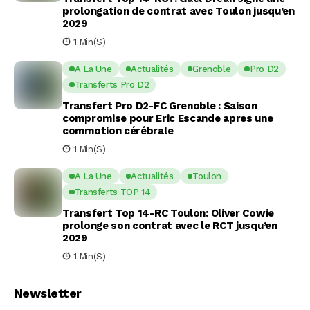
prolongation de contrat avec Toulon jusqu’en
2029
1 Min(s)
A La Une
Actualités
Grenoble
Pro D2
Transferts Pro D2
Transfert Pro D2-FC Grenoble : Saison
compromise pour Eric Escande apres une
commotion cérébrale
1 Min(s)
A La Une
Actualités
Toulon
Transferts TOP 14
Transfert Top 14-RC Toulon: Oliver Cowie
prolonge son contrat avec le RCT jusqu’en
2029
1 Min(s)
Newsletter