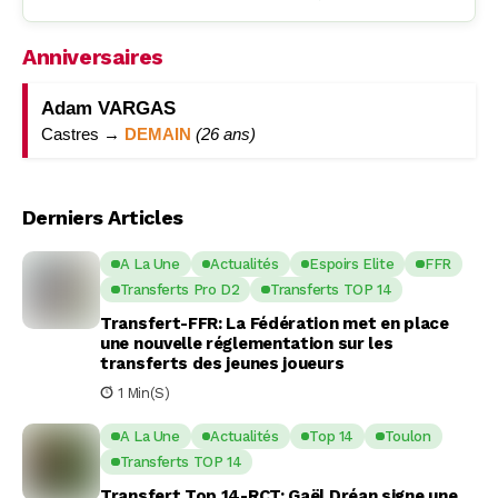
Anniversaires
Adam VARGAS
Castres →
DEMAIN
(26 ans)
Derniers Articles
A La Une
Actualités
Espoirs Elite
FFR
Transferts Pro D2
Transferts TOP 14
Transfert-FFR: La Fédération met en place
une nouvelle réglementation sur les
transferts des jeunes joueurs
1 Min(s)
A La Une
Actualités
Top 14
Toulon
Transferts TOP 14
Transfert Top 14-RCT: Gaël Dréan signe une