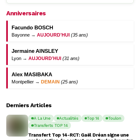
Anniversaires
Facundo BOSCH
Bayonne →
AUJOURD’HUI
(35 ans)
Jermaine AINSLEY
Lyon →
AUJOURD’HUI
(31 ans)
Alex MASIBAKA
Montpellier →
DEMAIN
(25 ans)
Derniers Articles
A La Une
Actualités
Top 14
Toulon
Transferts TOP 14
Transfert Top 14-RCT: Gaël Dréan signe une