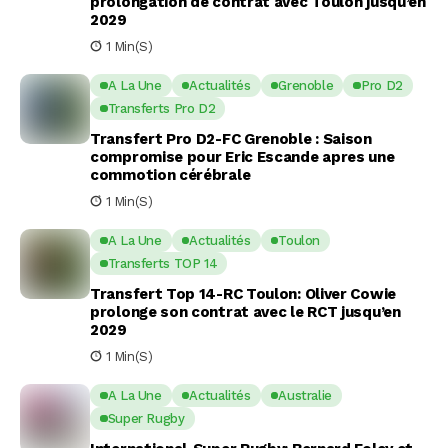
prolongation de contrat avec Toulon jusqu’en
2029
1 Min(s)
A La Une
Actualités
Grenoble
Pro D2
Transferts Pro D2
Transfert Pro D2-FC Grenoble : Saison
compromise pour Eric Escande apres une
commotion cérébrale
1 Min(s)
A La Une
Actualités
Toulon
Transferts TOP 14
Transfert Top 14-RC Toulon: Oliver Cowie
prolonge son contrat avec le RCT jusqu’en
2029
1 Min(s)
A La Une
Actualités
Australie
Super Rugby