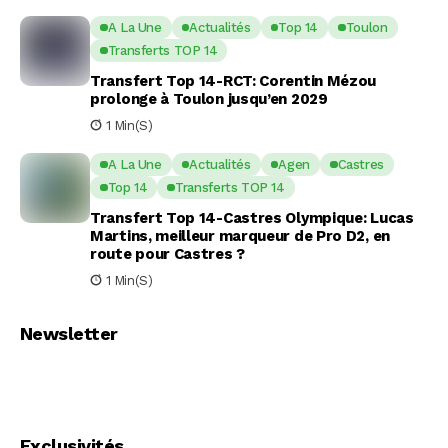
A La Une
Actualités
Top 14
Toulon
Transferts TOP 14
Transfert Top 14-RCT: Corentin Mézou
prolonge à Toulon jusqu’en 2029
1 Min(s)
A La Une
Actualités
Agen
Castres
Top 14
Transferts TOP 14
Transfert Top 14-Castres Olympique: Lucas
Martins, meilleur marqueur de Pro D2, en
route pour Castres ?
1 Min(s)
Newsletter
Exclusivités