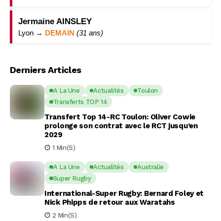
Jermaine AINSLEY
Lyon →
DEMAIN
(31 ans)
Derniers Articles
A La Une
Actualités
Toulon
Transferts TOP 14
Transfert Top 14-RC Toulon: Oliver Cowie
prolonge son contrat avec le RCT jusqu’en
2029
1 Min(s)
A La Une
Actualités
Australie
Super Rugby
International-Super Rugby: Bernard Foley et
Nick Phipps de retour aux Waratahs
2 Min(s)