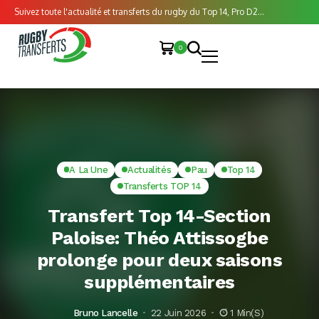
Suivez toute l'actualité et transferts du rugby du Top 14, Pro D2...
0
A La Une
Actualités
Pau
Top 14
Transferts TOP 14
Transfert Top 14-Section
Paloise: Théo Attissogbe
prolonge pour deux saisons
supplémentaires
Bruno Lancelle
22 Juin 2026
1 Min(s)