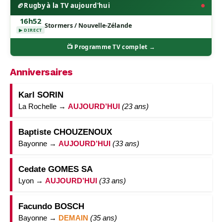
🏉
Rugby à la TV aujourd'hui
16h52
Stormers / Nouvelle-Zélande
▶ DIRECT
📺 Programme TV complet →
Anniversaires
Karl SORIN
La Rochelle →
AUJOURD’HUI
(23 ans)
Baptiste CHOUZENOUX
Bayonne →
AUJOURD’HUI
(33 ans)
Cedate GOMES SA
Lyon →
AUJOURD’HUI
(33 ans)
Facundo BOSCH
Bayonne →
DEMAIN
(35 ans)