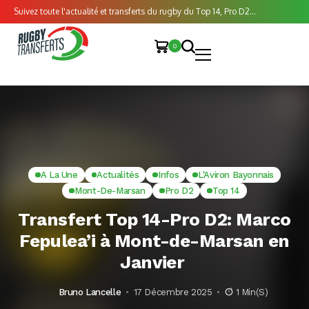
Suivez toute l'actualité et transferts du rugby du Top 14, Pro D2...
0
A La Une
Actualités
Infos
L'Aviron Bayonnais
Mont-De-Marsan
Pro D2
Top 14
Transfert Top 14-Pro D2: Marco
Fepulea’i à Mont-de-Marsan en
Janvier
Bruno Lancelle
17 Décembre 2025
1 Min(s)