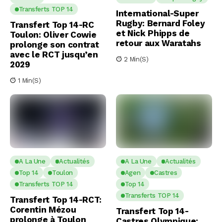
Transferts TOP 14
International-Super
Rugby: Bernard Foley
Transfert Top 14-RC
et Nick Phipps de
Toulon: Oliver Cowie
retour aux Waratahs
prolonge son contrat
avec le RCT jusqu’en
2 Min(s)
2029
1 Min(s)
A La Une
Actualités
A La Une
Actualités
Top 14
Toulon
Agen
Castres
Transferts TOP 14
Top 14
Transferts TOP 14
Transfert Top 14-RCT:
Corentin Mézou
Transfert Top 14-
prolonge à Toulon
Castres Olympique: