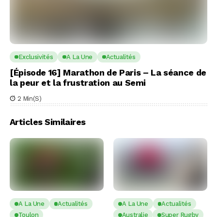
Exclusivités
A La Une
Actualités
[Épisode 16] Marathon de Paris – La séance de
la peur et la frustration au Semi
2 Min(s)
Articles Similaires
A La Une
Actualités
A La Une
Actualités
Toulon
Australie
Super Rugby