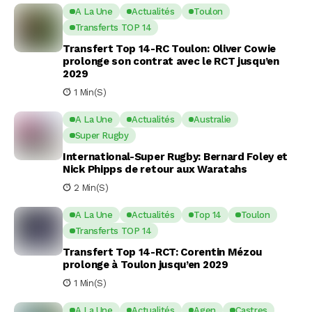
A La Une
Actualités
Toulon
Transferts TOP 14
Transfert Top 14-RC Toulon: Oliver Cowie
prolonge son contrat avec le RCT jusqu’en
2029
1 Min(s)
A La Une
Actualités
Australie
Super Rugby
International-Super Rugby: Bernard Foley et
Nick Phipps de retour aux Waratahs
2 Min(s)
A La Une
Actualités
Top 14
Toulon
Transferts TOP 14
Transfert Top 14-RCT: Corentin Mézou
prolonge à Toulon jusqu’en 2029
1 Min(s)
A La Une
Actualités
Agen
Castres