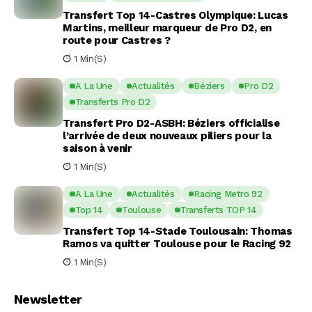
Transfert Top 14-Castres Olympique: Lucas
Martins, meilleur marqueur de Pro D2, en
route pour Castres ?
1 Min(s)
A La Une
Actualités
Béziers
Pro D2
Transferts Pro D2
Transfert Pro D2-ASBH: Béziers officialise
l’arrivée de deux nouveaux piliers pour la
saison à venir
1 Min(s)
A La Une
Actualités
Racing Metro 92
Top 14
Toulouse
Transferts TOP 14
Transfert Top 14-Stade Toulousain: Thomas
Ramos va quitter Toulouse pour le Racing 92
1 Min(s)
Newsletter