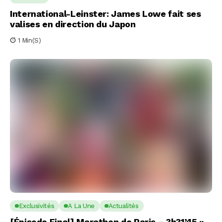
International-Leinster: James Lowe fait ses
valises en direction du Japon
1 Min(s)
Exclusivités
A La Une
Actualités
[Épisode Final] Marathon de Paris – 3h31’45 »,