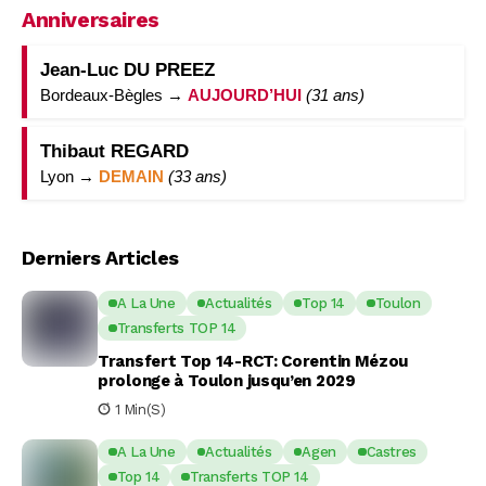
Anniversaires
Jean-Luc DU PREEZ
Bordeaux-Bègles →
AUJOURD’HUI
(31 ans)
Thibaut REGARD
Lyon →
DEMAIN
(33 ans)
Derniers Articles
A La Une
Actualités
Top 14
Toulon
Transferts TOP 14
Transfert Top 14-RCT: Corentin Mézou
prolonge à Toulon jusqu’en 2029
1 Min(s)
A La Une
Actualités
Agen
Castres
Top 14
Transferts TOP 14