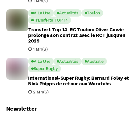
1 Min(s)
A La Une
Actualités
Toulon
Transferts TOP 14
Transfert Top 14-RC Toulon: Oliver Cowie
prolonge son contrat avec le RCT jusqu’en
2029
1 Min(s)
A La Une
Actualités
Australie
Super Rugby
International-Super Rugby: Bernard Foley et
Nick Phipps de retour aux Waratahs
2 Min(s)
Newsletter