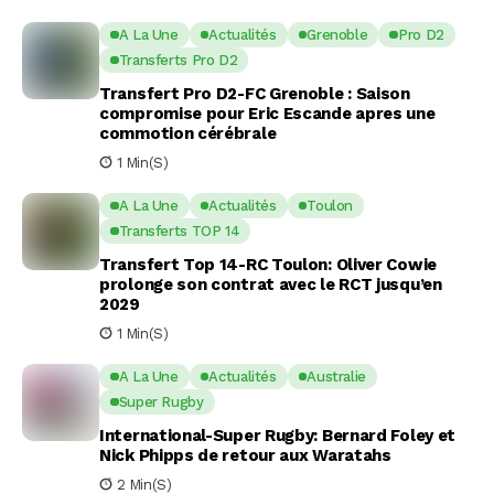
A La Une
Actualités
Grenoble
Pro D2
Transferts Pro D2
Transfert Pro D2-FC Grenoble : Saison
compromise pour Eric Escande apres une
commotion cérébrale
1 Min(s)
A La Une
Actualités
Toulon
Transferts TOP 14
Transfert Top 14-RC Toulon: Oliver Cowie
prolonge son contrat avec le RCT jusqu’en
2029
1 Min(s)
A La Une
Actualités
Australie
Super Rugby
International-Super Rugby: Bernard Foley et
Nick Phipps de retour aux Waratahs
2 Min(s)