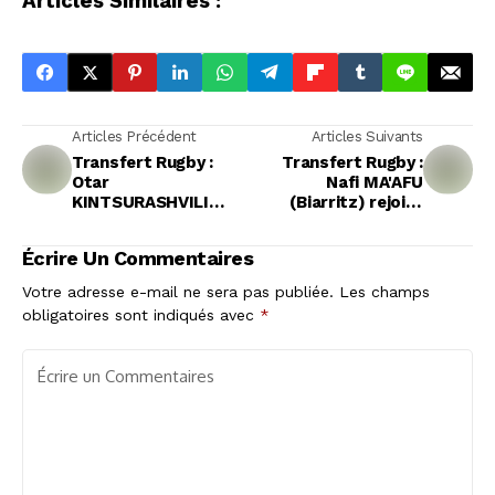
Articles Similaires :
Articles Précédent
Articles Suivants
Transfert Rugby :
Transfert Rugby :
Otar
Nafi MA'AFU
KINTSURASHVILI
(Biarritz) rejoint
(Soyaux-Angoulême)
Montauban
rejoint
Écrire Un Commentaires
Châteaurenard
Votre adresse e-mail ne sera pas publiée.
Les champs
obligatoires sont indiqués avec
*