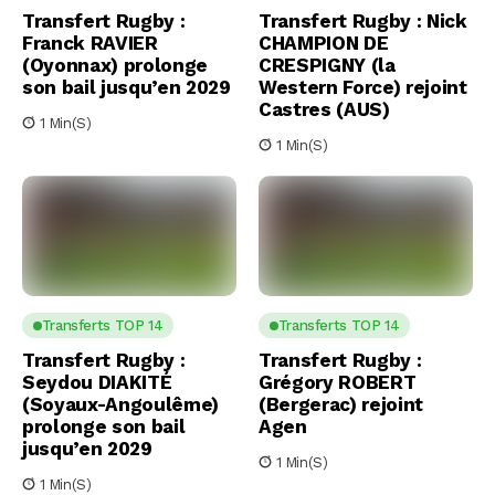
Transfert Rugby :
Transfert Rugby : Nick
Franck RAVIER
CHAMPION DE
(Oyonnax) prolonge
CRESPIGNY (la
son bail jusqu’en 2029
Western Force) rejoint
Castres (AUS)
1 Min(s)
1 Min(s)
Transferts TOP 14
Transferts TOP 14
Transfert Rugby :
Transfert Rugby :
Seydou DIAKITÉ
Grégory ROBERT
(Soyaux-Angoulême)
(Bergerac) rejoint
prolonge son bail
Agen
jusqu’en 2029
1 Min(s)
1 Min(s)