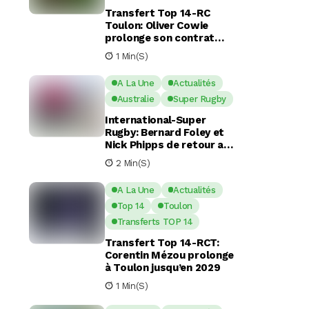
Transfert Top 14-RC
Toulon: Oliver Cowie
prolonge son contrat
avec le RCT jusqu’en 2029
1 Min(s)
A La Une
Actualités
Australie
Super Rugby
International-Super
Rugby: Bernard Foley et
Nick Phipps de retour aux
Waratahs
2 Min(s)
A La Une
Actualités
Top 14
Toulon
Transferts TOP 14
Transfert Top 14-RCT:
Corentin Mézou prolonge
à Toulon jusqu’en 2029
1 Min(s)