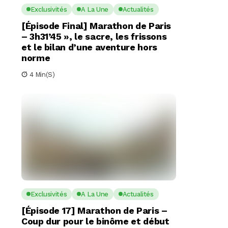
Exclusivités
A La Une
Actualités
[Épisode Final] Marathon de Paris
– 3h31’45 », le sacre, les frissons
et le bilan d’une aventure hors
norme
4 Min(s)
Exclusivités
A La Une
Actualités
[Épisode 17] Marathon de Paris –
Coup dur pour le binôme et début