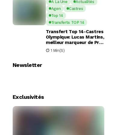
A La Une
Actualités
Agen
Castres
Top 14
Transferts TOP 14
Transfert Top 14-Castres
Olympique: Lucas Martins,
meilleur marqueur de Pro
D2, en route pour Castres
1 Min(s)
?
Newsletter
Exclusivités