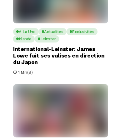
A La Une
Actualités
Exclusivités
Irlande
Leinster
International-Leinster: James
Lowe fait ses valises en direction
du Japon
1 Min(s)