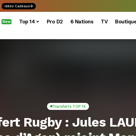
.
Idées Cadeaux
x
Top 14
Pro D2
6 Nations
TV
Boutiqu
New
Transferts TOP 14
fert Rugby : Jules L