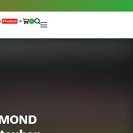
e
Promos
0
AUMOND