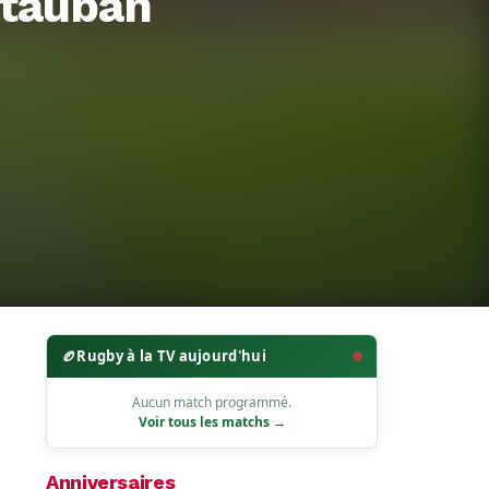
ntauban
🏉
Rugby à la TV aujourd'hui
Aucun match programmé.
Voir tous les matchs →
Anniversaires