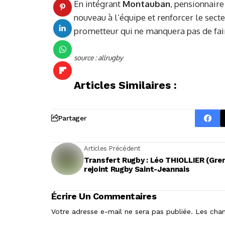
En intégrant
Montauban
, pensionnair
nouveau à l’équipe et renforcer le sect
prometteur qui ne manquera pas de faire
source : allrugby
Articles Similaires :
Partager
Articles Précédent
Transfert Rugby : Léo THIOLLIER (Gre
rejoint Rugby Saint-Jeannais
Écrire Un Commentaires
Votre adresse e-mail ne sera pas publiée.
Les cham