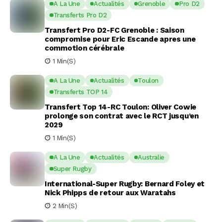
A La Une
Actualités
Grenoble
Pro D2
Transferts Pro D2
Transfert Pro D2-FC Grenoble : Saison
compromise pour Eric Escande apres une
commotion cérébrale
1 Min(s)
A La Une
Actualités
Toulon
Transferts TOP 14
Transfert Top 14-RC Toulon: Oliver Cowie
prolonge son contrat avec le RCT jusqu’en
2029
1 Min(s)
A La Une
Actualités
Australie
Super Rugby
International-Super Rugby: Bernard Foley et
Nick Phipps de retour aux Waratahs
2 Min(s)