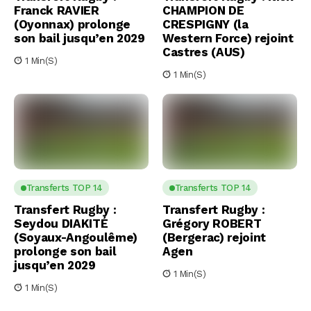
Franck RAVIER
CHAMPION DE
(Oyonnax) prolonge
CRESPIGNY (la
son bail jusqu’en 2029
Western Force) rejoint
Castres (AUS)
1 Min(s)
1 Min(s)
Transferts TOP 14
Transferts TOP 14
Transfert Rugby :
Transfert Rugby :
Seydou DIAKITÉ
Grégory ROBERT
(Soyaux-Angoulême)
(Bergerac) rejoint
prolonge son bail
Agen
jusqu’en 2029
1 Min(s)
1 Min(s)