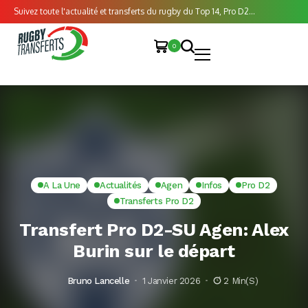
Suivez toute l'actualité et transferts du rugby du Top 14, Pro D2...
0
A La Une
Actualités
Agen
Infos
Pro D2
Transferts Pro D2
Transfert Pro D2-SU Agen: Alex
Burin sur le départ
Bruno Lancelle
1 Janvier 2026
2 Min(s)