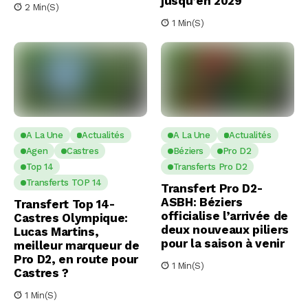
jusqu’en 2029
2 Min(s)
1 Min(s)
A La Une
Actualités
A La Une
Actualités
Agen
Castres
Béziers
Pro D2
Top 14
Transferts Pro D2
Transferts TOP 14
Transfert Pro D2-
ASBH: Béziers
Transfert Top 14-
officialise l’arrivée de
Castres Olympique:
deux nouveaux piliers
Lucas Martins,
pour la saison à venir
meilleur marqueur de
Pro D2, en route pour
1 Min(s)
Castres ?
1 Min(s)