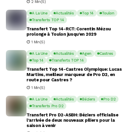
2 Min(s)
A La Une
Actualités
Top 14
Toulon
Transferts TOP 14
Transfert Top 14-RCT: Corentin Mézou
prolonge à Toulon jusqu’en 2029
1 Min(s)
A La Une
Actualités
Agen
Castres
Top 14
Transferts TOP 14
Transfert Top 14-Castres Olympique: Lucas
Martins, meilleur marqueur de Pro D2, en
route pour Castres ?
1 Min(s)
A La Une
Actualités
Béziers
Pro D2
Transferts Pro D2
Transfert Pro D2-ASBH: Béziers officialise
l’arrivée de deux nouveaux piliers pour la
saison à venir