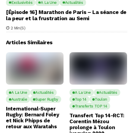
Exclusivités
A La Une
Actualités
[Épisode 16] Marathon de Paris – La séance de
la peur et la frustration au Semi
2 Min(s)
Articles Similaires
A La Une
Actualités
A La Une
Actualités
Australie
Super Rugby
Top 14
Toulon
Transferts TOP 14
International-Super
Rugby: Bernard Foley
Transfert Top 14-RCT:
et Nick Phipps de
Corentin Mézou
retour aux Waratahs
prolonge à Toulon