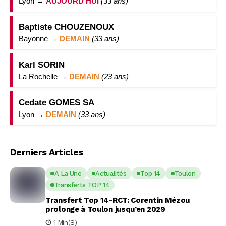
Lyon →
AUJOURD’HUI
(33 ans)
Baptiste CHOUZENOUX
Bayonne →
DEMAIN
(33 ans)
Karl SORIN
La Rochelle →
DEMAIN
(23 ans)
Cedate GOMES SA
Lyon →
DEMAIN
(33 ans)
Derniers Articles
A La Une
Actualités
Top 14
Toulon
Transferts TOP 14
Transfert Top 14-RCT: Corentin Mézou
prolonge à Toulon jusqu’en 2029
1 Min(s)