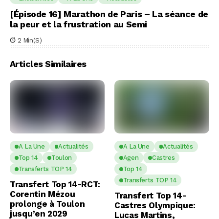
[Épisode 16] Marathon de Paris – La séance de
la peur et la frustration au Semi
2 Min(s)
Articles Similaires
A La Une
Actualités
A La Une
Actualités
Top 14
Toulon
Agen
Castres
Transferts TOP 14
Top 14
Transferts TOP 14
Transfert Top 14-RCT:
Corentin Mézou
Transfert Top 14-
prolonge à Toulon
Castres Olympique:
jusqu’en 2029
Lucas Martins,