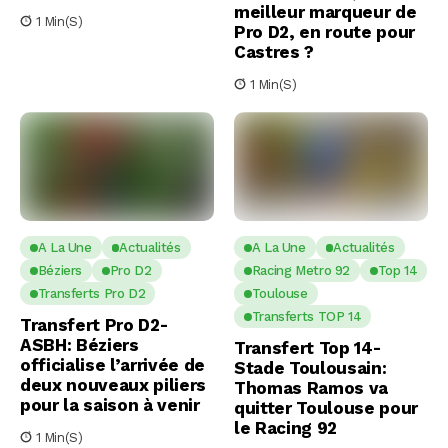
meilleur marqueur de
1 Min(s)
Pro D2, en route pour
Castres ?
1 Min(s)
A La Une
Actualités
A La Une
Actualités
Béziers
Pro D2
Racing Metro 92
Top 14
Transferts Pro D2
Toulouse
Transferts TOP 14
Transfert Pro D2-
ASBH: Béziers
Transfert Top 14-
officialise l’arrivée de
Stade Toulousain:
deux nouveaux piliers
Thomas Ramos va
pour la saison à venir
quitter Toulouse pour
le Racing 92
1 Min(s)