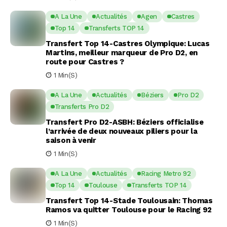
A La Une
Actualités
Agen
Castres
Top 14
Transferts TOP 14
Transfert Top 14-Castres Olympique: Lucas
Martins, meilleur marqueur de Pro D2, en
route pour Castres ?
1 Min(s)
A La Une
Actualités
Béziers
Pro D2
Transferts Pro D2
Transfert Pro D2-ASBH: Béziers officialise
l’arrivée de deux nouveaux piliers pour la
saison à venir
1 Min(s)
A La Une
Actualités
Racing Metro 92
Top 14
Toulouse
Transferts TOP 14
Transfert Top 14-Stade Toulousain: Thomas
Ramos va quitter Toulouse pour le Racing 92
1 Min(s)