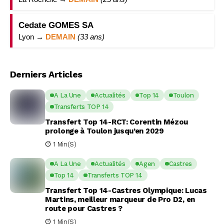
Cedate GOMES SA
Lyon →
DEMAIN
(33 ans)
Derniers Articles
A La Une
Actualités
Top 14
Toulon
Transferts TOP 14
Transfert Top 14-RCT: Corentin Mézou
prolonge à Toulon jusqu’en 2029
1 Min(s)
A La Une
Actualités
Agen
Castres
Top 14
Transferts TOP 14
Transfert Top 14-Castres Olympique: Lucas
Martins, meilleur marqueur de Pro D2, en
route pour Castres ?
1 Min(s)