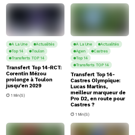
A La Une
Actualités
A La Une
Actualités
Top 14
Toulon
Agen
Castres
Transferts TOP 14
Top 14
Transferts TOP 14
Transfert Top 14-RCT:
Corentin Mézou
Transfert Top 14-
prolonge à Toulon
Castres Olympique:
jusqu’en 2029
Lucas Martins,
meilleur marqueur de
1 Min(s)
Pro D2, en route pour
Castres ?
1 Min(s)