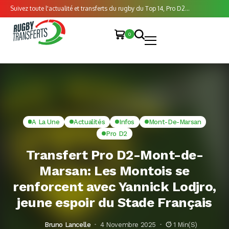
Suivez toute l'actualité et transferts du rugby du Top 14, Pro D2...
0
A La Une
Actualités
Infos
Mont-De-Marsan
Pro D2
Transfert Pro D2-Mont-de-
Marsan: Les Montois se
renforcent avec Yannick Lodjro,
jeune espoir du Stade Français
Bruno Lancelle
4 Novembre 2025
1 Min(s)