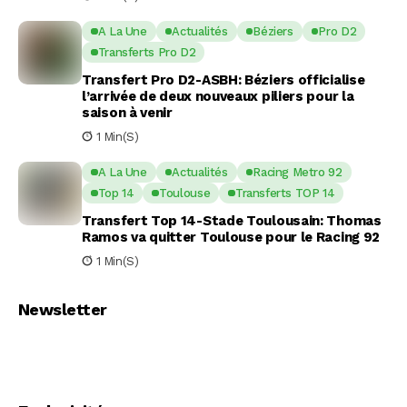
A La Une
Actualités
Béziers
Pro D2
Transferts Pro D2
Transfert Pro D2-ASBH: Béziers officialise
l’arrivée de deux nouveaux piliers pour la
saison à venir
1 Min(s)
A La Une
Actualités
Racing Metro 92
Top 14
Toulouse
Transferts TOP 14
Transfert Top 14-Stade Toulousain: Thomas
Ramos va quitter Toulouse pour le Racing 92
1 Min(s)
Newsletter