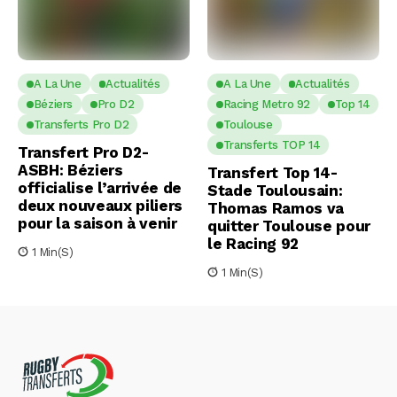
A La Une
Actualités
A La Une
Actualités
Béziers
Pro D2
Racing Metro 92
Top 14
Transferts Pro D2
Toulouse
Transferts TOP 14
Transfert Pro D2-
ASBH: Béziers
Transfert Top 14-
officialise l’arrivée de
Stade Toulousain:
deux nouveaux piliers
Thomas Ramos va
pour la saison à venir
quitter Toulouse pour
le Racing 92
1 Min(s)
1 Min(s)