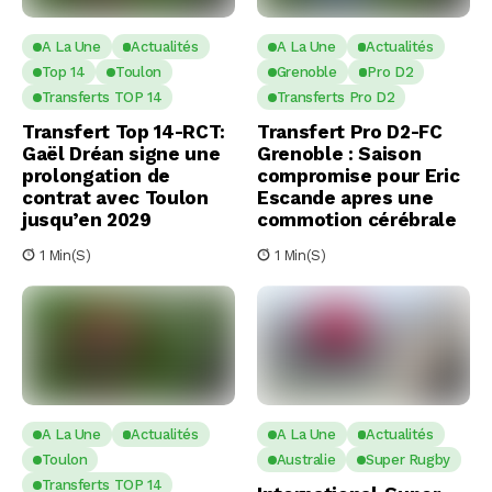
A La Une
Actualités
A La Une
Actualités
Top 14
Toulon
Grenoble
Pro D2
Transferts TOP 14
Transferts Pro D2
Transfert Top 14-RCT:
Transfert Pro D2-FC
Gaël Dréan signe une
Grenoble : Saison
prolongation de
compromise pour Eric
contrat avec Toulon
Escande apres une
jusqu’en 2029
commotion cérébrale
1 Min(s)
1 Min(s)
A La Une
Actualités
A La Une
Actualités
Toulon
Australie
Super Rugby
Transferts TOP 14