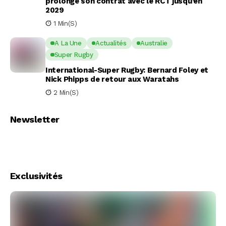
prolonge son contrat avec le RCT jusqu’en
2029
1 Min(s)
A La Une
Actualités
Australie
Super Rugby
International-Super Rugby: Bernard Foley et
Nick Phipps de retour aux Waratahs
2 Min(s)
Newsletter
Exclusivités