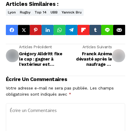
Articles Similaires :
Lyon
Rugby
Top 14
UBB
Yannick Bru
Articles Précédent
Articles Suivants
Grégory Alldritt fixe
Franck Azéma
le cap : gagner à
dévasté après le
l'extérieur est
naufrage de
crucial pour La
Perpignan contre
Rochelle
Montpellier
Écrire Un Commentaires
Votre adresse e-mail ne sera pas publiée.
Les champs
obligatoires sont indiqués avec
*