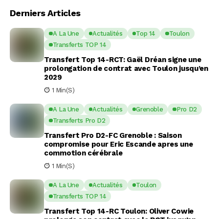
Derniers Articles
A La Une
Actualités
Top 14
Toulon
Transferts TOP 14
Transfert Top 14-RCT: Gaël Dréan signe une
prolongation de contrat avec Toulon jusqu’en
2029
1 Min(s)
A La Une
Actualités
Grenoble
Pro D2
Transferts Pro D2
Transfert Pro D2-FC Grenoble : Saison
compromise pour Eric Escande apres une
commotion cérébrale
1 Min(s)
A La Une
Actualités
Toulon
Transferts TOP 14
Transfert Top 14-RC Toulon: Oliver Cowie