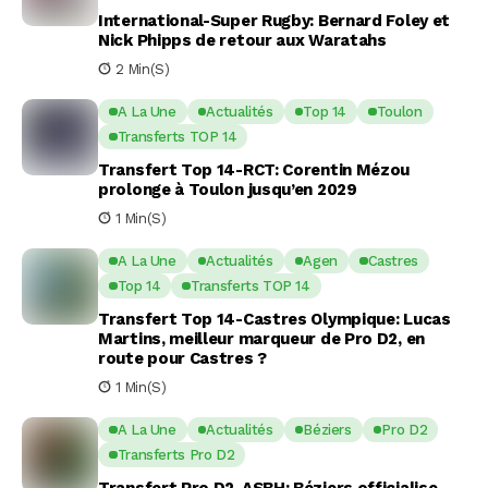
International-Super Rugby: Bernard Foley et
Nick Phipps de retour aux Waratahs
2 Min(s)
A La Une
Actualités
Top 14
Toulon
Transferts TOP 14
Transfert Top 14-RCT: Corentin Mézou
prolonge à Toulon jusqu’en 2029
1 Min(s)
A La Une
Actualités
Agen
Castres
Top 14
Transferts TOP 14
Transfert Top 14-Castres Olympique: Lucas
Martins, meilleur marqueur de Pro D2, en
route pour Castres ?
1 Min(s)
A La Une
Actualités
Béziers
Pro D2
Transferts Pro D2