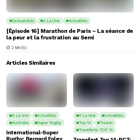
Exclusivités
A La Une
Actualités
[Épisode 16] Marathon de Paris – La séance de
la peur et la frustration au Semi
2 Min(s)
Articles Similaires
A La Une
Actualités
A La Une
Actualités
Australie
Super Rugby
Top 14
Toulon
Transferts TOP 14
International-Super
Rugby: Bernard Foley
Transfert Top 14-RCT: