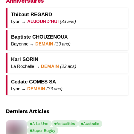
Anniversaires
Thibaut REGARD
Lyon →
AUJOURD’HUI
(33 ans)
Baptiste CHOUZENOUX
Bayonne →
DEMAIN
(33 ans)
Karl SORIN
La Rochelle →
DEMAIN
(23 ans)
Cedate GOMES SA
Lyon →
DEMAIN
(33 ans)
Derniers Articles
A La Une
Actualités
Australie
Super Rugby