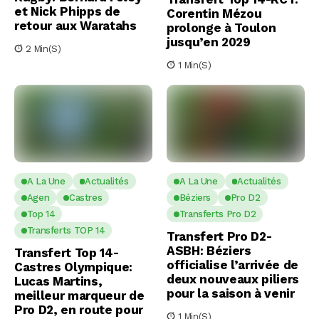
et Nick Phipps de
Corentin Mézou
retour aux Waratahs
prolonge à Toulon
jusqu’en 2029
2 Min(s)
1 Min(s)
A La Une
Actualités
A La Une
Actualités
Agen
Castres
Béziers
Pro D2
Top 14
Transferts Pro D2
Transferts TOP 14
Transfert Pro D2-
ASBH: Béziers
Transfert Top 14-
officialise l’arrivée de
Castres Olympique:
deux nouveaux piliers
Lucas Martins,
pour la saison à venir
meilleur marqueur de
Pro D2, en route pour
1 Min(s)