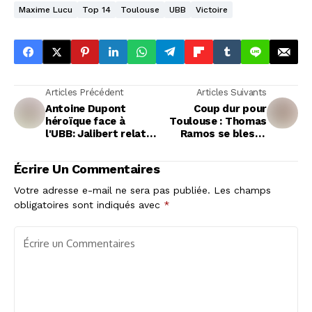
Maxime Lucu
Top 14
Toulouse
UBB
Victoire
Articles Précédent
Articles Suivants
Antoine Dupont
Coup dur pour
héroïque face à
Toulouse : Thomas
l'UBB: Jalibert relate
Ramos se blesse
la "misère" imposée
gravement lors du
par le demi de mêlée
match contre
Écrire Un Commentaires
Bordeaux
Votre adresse e-mail ne sera pas publiée.
Les champs
obligatoires sont indiqués avec
*