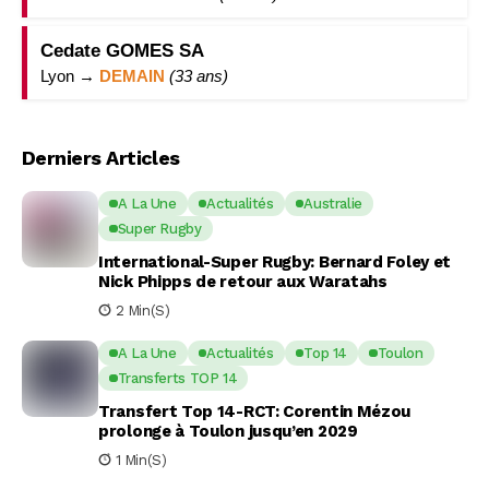
Cedate GOMES SA
Lyon →
DEMAIN
(33 ans)
Derniers Articles
A La Une
Actualités
Australie
Super Rugby
International-Super Rugby: Bernard Foley et
Nick Phipps de retour aux Waratahs
2 Min(s)
A La Une
Actualités
Top 14
Toulon
Transferts TOP 14
Transfert Top 14-RCT: Corentin Mézou
prolonge à Toulon jusqu’en 2029
1 Min(s)