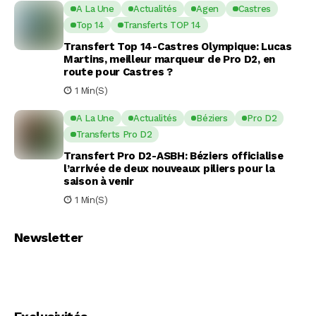
A La Une
Actualités
Agen
Castres
Top 14
Transferts TOP 14
Transfert Top 14-Castres Olympique: Lucas
Martins, meilleur marqueur de Pro D2, en
route pour Castres ?
1 Min(s)
A La Une
Actualités
Béziers
Pro D2
Transferts Pro D2
Transfert Pro D2-ASBH: Béziers officialise
l’arrivée de deux nouveaux piliers pour la
saison à venir
1 Min(s)
Newsletter