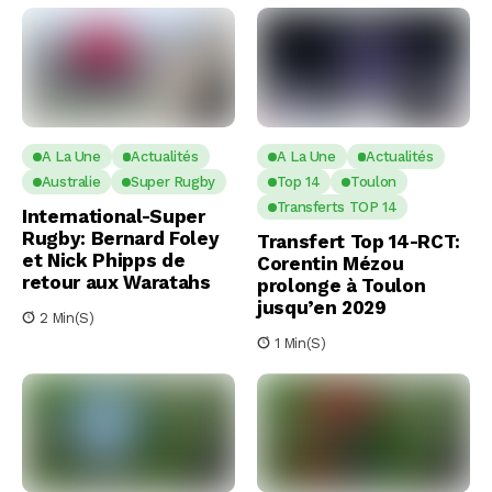
A La Une
Actualités
A La Une
Actualités
Australie
Super Rugby
Top 14
Toulon
Transferts TOP 14
International-Super
Rugby: Bernard Foley
Transfert Top 14-RCT:
et Nick Phipps de
Corentin Mézou
retour aux Waratahs
prolonge à Toulon
jusqu’en 2029
2 Min(s)
1 Min(s)