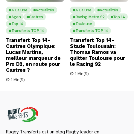
A La Une
Actualités
A La Une
Actualités
Agen
Castres
Racing Metro 92
Top 14
Top 14
Toulouse
Transferts TOP 14
Transferts TOP 14
Transfert Top 14-
Transfert Top 14-
Castres Olympique:
Stade Toulousain:
Lucas Martins,
Thomas Ramos va
meilleur marqueur de
quitter Toulouse pour
Pro D2, en route pour
le Racing 92
Castres ?
1 Min(s)
1 Min(s)
Rugby Transferts est un blog Rugby leader en