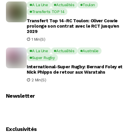
A La Une
Actualités
Toulon
Transferts TOP 14
Transfert Top 14-RC Toulon: Oliver Cowie
prolonge son contrat avec le RCT jusqu’en
2029
1 Min(s)
A La Une
Actualités
Australie
Super Rugby
International-Super Rugby: Bernard Foley et
Nick Phipps de retour aux Waratahs
2 Min(s)
Newsletter
Exclusivités