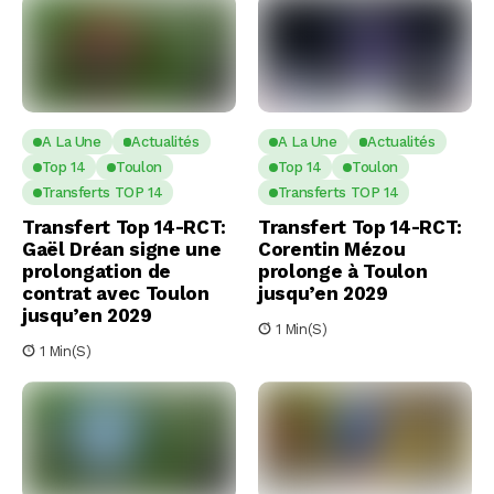
A La Une
Actualités
A La Une
Actualités
Top 14
Toulon
Top 14
Toulon
Transferts TOP 14
Transferts TOP 14
Transfert Top 14-RCT:
Transfert Top 14-RCT:
Gaël Dréan signe une
Corentin Mézou
prolongation de
prolonge à Toulon
contrat avec Toulon
jusqu’en 2029
jusqu’en 2029
1 Min(s)
1 Min(s)