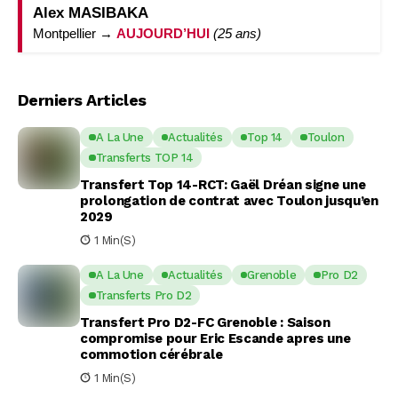
Alex MASIBAKA
Montpellier →
AUJOURD’HUI
(25 ans)
Derniers Articles
A La Une
Actualités
Top 14
Toulon
Transferts TOP 14
Transfert Top 14-RCT: Gaël Dréan signe une
prolongation de contrat avec Toulon jusqu’en
2029
1 Min(s)
A La Une
Actualités
Grenoble
Pro D2
Transferts Pro D2
Transfert Pro D2-FC Grenoble : Saison
compromise pour Eric Escande apres une
commotion cérébrale
1 Min(s)