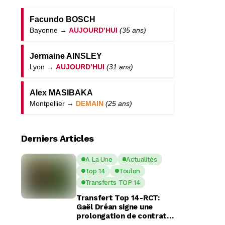
Facundo BOSCH
Bayonne →
AUJOURD’HUI
(35 ans)
Jermaine AINSLEY
Lyon →
AUJOURD’HUI
(31 ans)
Alex MASIBAKA
Montpellier →
DEMAIN
(25 ans)
Derniers Articles
A La Une
Actualités
Top 14
Toulon
Transferts TOP 14
Transfert Top 14-RCT:
Gaël Dréan signe une
prolongation de contrat
avec Toulon jusqu’en 2029