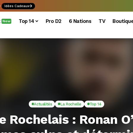
.
Idées Cadeaux
x
Top 14
Pro D2
6 Nations
TV
Boutiqu
New
Actualités
La Rochelle
Top 14
e Rochelais : Ronan O