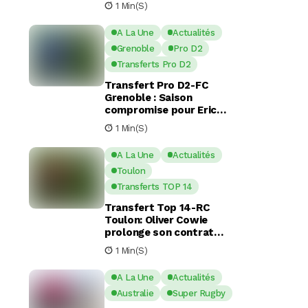
1 Min(s)
A La Une
Actualités
Grenoble
Pro D2
Transferts Pro D2
Transfert Pro D2-FC
Grenoble : Saison
compromise pour Eric
Escande apres une
1 Min(s)
commotion cérébrale
A La Une
Actualités
Toulon
Transferts TOP 14
Transfert Top 14-RC
Toulon: Oliver Cowie
prolonge son contrat
avec le RCT jusqu’en 2029
1 Min(s)
A La Une
Actualités
Australie
Super Rugby