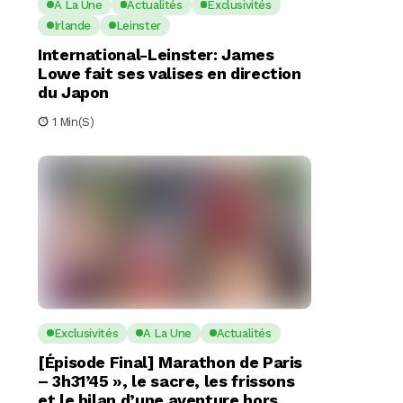
A La Une
Actualités
Exclusivités
Irlande
Leinster
International-Leinster: James
Lowe fait ses valises en direction
du Japon
1 Min(s)
Exclusivités
A La Une
Actualités
[Épisode Final] Marathon de Paris
– 3h31’45 », le sacre, les frissons
et le bilan d’une aventure hors