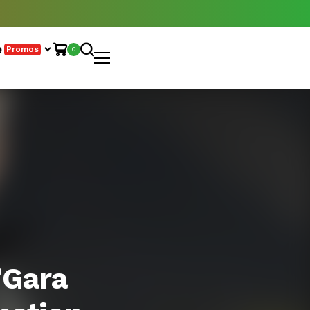
e
Promos
0
’Gara