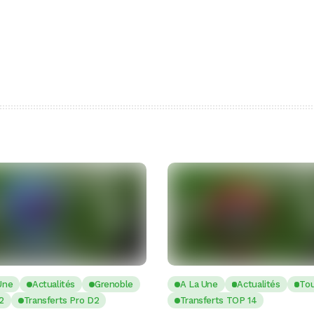
Une
Actualités
Grenoble
A La Une
Actualités
To
2
Transferts Pro D2
Transferts TOP 14