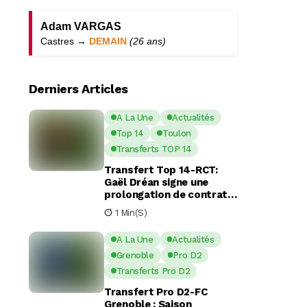
Adam VARGAS
Castres →
DEMAIN
(26 ans)
Derniers Articles
A La Une
Actualités
Top 14
Toulon
Transferts TOP 14
Transfert Top 14-RCT:
Gaël Dréan signe une
prolongation de contrat
avec Toulon jusqu’en 2029
1 Min(s)
A La Une
Actualités
Grenoble
Pro D2
Transferts Pro D2
Transfert Pro D2-FC
Grenoble : Saison