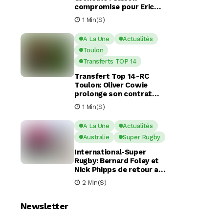
compromise pour Eric
Escande apres une
1 Min(s)
commotion cérébrale
A La Une
Actualités
Toulon
Transferts TOP 14
Transfert Top 14-RC
Toulon: Oliver Cowie
prolonge son contrat
avec le RCT jusqu’en 2029
1 Min(s)
A La Une
Actualités
Australie
Super Rugby
International-Super
Rugby: Bernard Foley et
Nick Phipps de retour aux
Waratahs
2 Min(s)
Newsletter