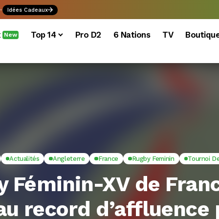
.
Idées Cadeaux
x
Top 14
Pro D2
6 Nations
TV
Boutiqu
New
Actualités
Angleterre
France
Rugby Feminin
Tournoi D
y Féminin-XV de Franc
u record d’affluence 