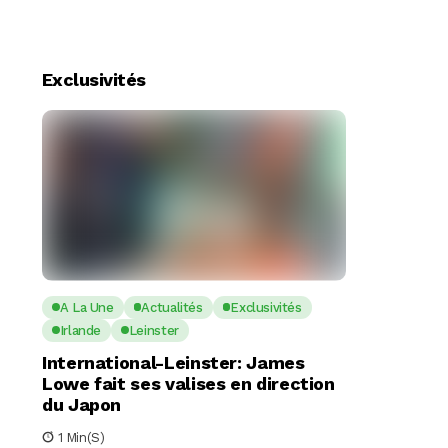
Exclusivités
A La Une
Actualités
Exclusivités
Irlande
Leinster
International-Leinster: James
Lowe fait ses valises en direction
du Japon
1 Min(s)