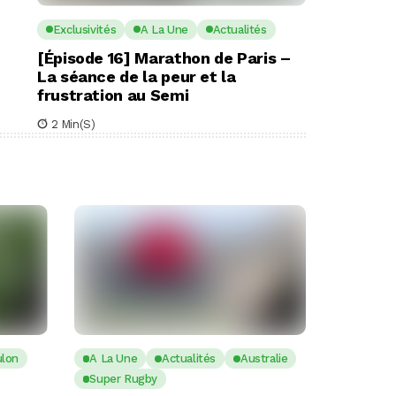
Exclusivités
A La Une
Actualités
[Épisode 16] Marathon de Paris –
La séance de la peur et la
frustration au Semi
2 Min(s)
ulon
A La Une
Actualités
Australie
Super Rugby