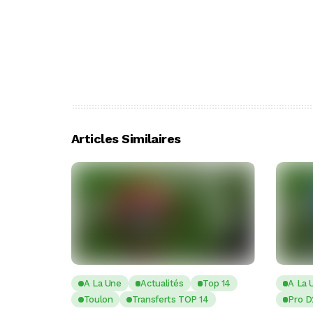
Articles Similaires
A La Une
Actualités
Top 14
A La 
Toulon
Transferts TOP 14
Pro D