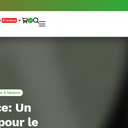
e
Promos
0
es 6 Nations
e: Un
pour le