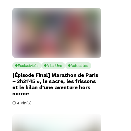
Exclusivités
A La Une
Actualités
[Épisode Final] Marathon de Paris
– 3h31’45 », le sacre, les frissons
et le bilan d’une aventure hors
norme
4 Min(s)