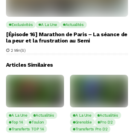
Exclusivités
A La Une
Actualités
[Épisode 16] Marathon de Paris – La séance de
la peur et la frustration au Semi
2 Min(s)
Articles Similaires
A La Une
Actualités
A La Une
Actualités
Top 14
Toulon
Grenoble
Pro D2
Transferts TOP 14
Transferts Pro D2