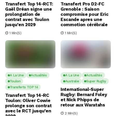
Transfert Top 14-RCT:
Transfert Pro D2-FC
Gaël Dréan signe une
Grenoble : Saison
prolongation de
compromise pour Eric
contrat avec Toulon
Escande apres une
jusqu’en 2029
commotion cérébrale
1 Min(s)
1 Min(s)
A La Une
Actualités
A La Une
Actualités
Toulon
Australie
Super Rugby
Transferts TOP 14
International-Super
Rugby: Bernard Foley
Transfert Top 14-RC
et Nick Phipps de
Toulon: Oliver Cowie
retour aux Waratahs
prolonge son contrat
avec le RCT jusqu’en
2 Min(s)