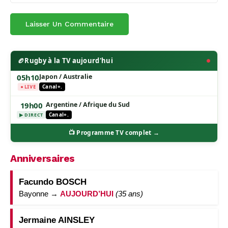
🏉
Rugby à la TV aujourd'hui
05h10
Japon / Australie
● LIVE
Canal+.
19h00
Argentine / Afrique du Sud
Canal+.
▶ DIRECT
📺 Programme TV complet →
Anniversaires
Facundo BOSCH
Bayonne →
AUJOURD’HUI
(35 ans)
Jermaine AINSLEY