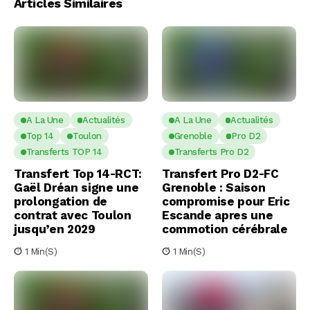
Articles Similaires
A La Une
Actualités
A La Une
Actualités
Top 14
Toulon
Grenoble
Pro D2
Transferts TOP 14
Transferts Pro D2
Transfert Top 14-RCT:
Transfert Pro D2-FC
Gaël Dréan signe une
Grenoble : Saison
prolongation de
compromise pour Eric
contrat avec Toulon
Escande apres une
jusqu’en 2029
commotion cérébrale
1 Min(s)
1 Min(s)