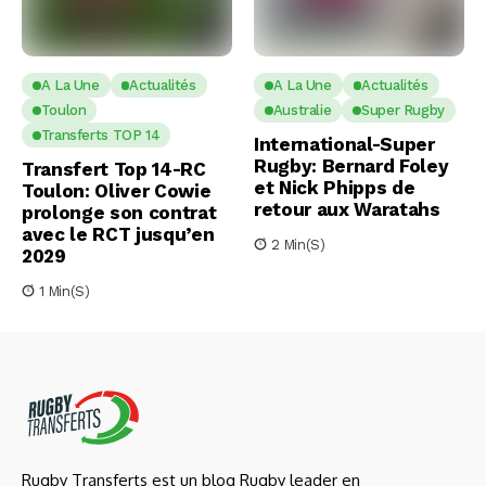
A La Une
Actualités
A La Une
Actualités
Toulon
Australie
Super Rugby
Transferts TOP 14
International-Super
Rugby: Bernard Foley
Transfert Top 14-RC
et Nick Phipps de
Toulon: Oliver Cowie
retour aux Waratahs
prolonge son contrat
avec le RCT jusqu’en
2 Min(s)
2029
1 Min(s)
Rugby Transferts est un blog Rugby leader en