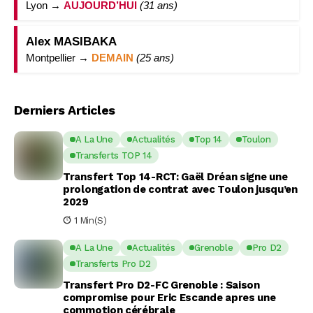
Lyon →
AUJOURD’HUI
(31 ans)
Alex MASIBAKA
Montpellier →
DEMAIN
(25 ans)
Derniers Articles
A La Une
Actualités
Top 14
Toulon
Transferts TOP 14
Transfert Top 14-RCT: Gaël Dréan signe une
prolongation de contrat avec Toulon jusqu’en
2029
1 Min(s)
A La Une
Actualités
Grenoble
Pro D2
Transferts Pro D2
Transfert Pro D2-FC Grenoble : Saison
compromise pour Eric Escande apres une
commotion cérébrale