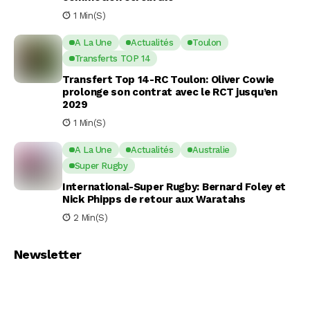
1 Min(s)
A La Une
Actualités
Toulon
Transferts TOP 14
Transfert Top 14-RC Toulon: Oliver Cowie
prolonge son contrat avec le RCT jusqu’en
2029
1 Min(s)
A La Une
Actualités
Australie
Super Rugby
International-Super Rugby: Bernard Foley et
Nick Phipps de retour aux Waratahs
2 Min(s)
Newsletter