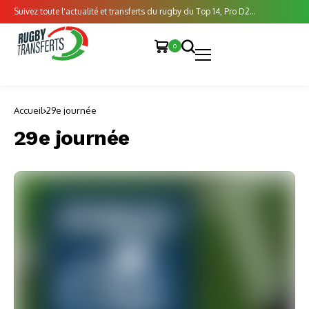
Suivez toute l'actualité et transferts du rugby du Top 14, Pro D2...
0
Accueil
29e journée
29e journée