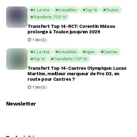
A La Une
Actualités
Top 14
Toulon
Transferts TOP 14
Transfert Top 14-RCT: Corentin Mézou
prolonge à Toulon jusqu’en 2029
1 Min(s)
A La Une
Actualités
Agen
Castres
Top 14
Transferts TOP 14
Transfert Top 14-Castres Olympique: Lucas
Martins, meilleur marqueur de Pro D2, en
route pour Castres ?
1 Min(s)
Newsletter