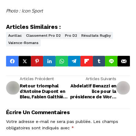
Photo : Icon Sport
Articles Similaires :
Aurillac
Classement Pro D2
Pro D2
Résultats Rugby
Valence-Romans
Articles Précédent
Articles Suivants
Retour triomphal
Abdelatif Benazzi en
d'Antoine Dupont en
lice pour la
Bleu, Fabien Galthié
présidence de World
imperturbable
Rugby : un enjeu
malgré la tourmente
stratégique pour le
Écrire Un Commentaires
rugby international
Votre adresse e-mail ne sera pas publiée.
Les champs
obligatoires sont indiqués avec
*