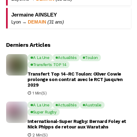
Jermaine AINSLEY
Lyon →
DEMAIN
(31 ans)
Derniers Articles
A La Une
Actualités
Toulon
Transferts TOP 14
Transfert Top 14-RC Toulon: Oliver Cowie
prolonge son contrat avec le RCT jusqu’en
2029
1 Min(s)
A La Une
Actualités
Australie
Super Rugby
International-Super Rugby: Bernard Foley et
Nick Phipps de retour aux Waratahs
2 Min(s)