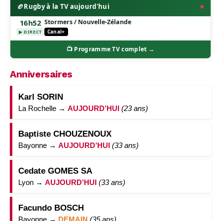
🏉
Rugby à la TV aujourd'hui
16h52
Stormers / Nouvelle-Zélande
Canal+
▶ DIRECT
📺 Programme TV complet →
Anniversaires
Karl SORIN
La Rochelle →
AUJOURD’HUI
(23 ans)
Baptiste CHOUZENOUX
Bayonne →
AUJOURD’HUI
(33 ans)
Cedate GOMES SA
Lyon →
AUJOURD’HUI
(33 ans)
Facundo BOSCH
Bayonne →
DEMAIN
(35 ans)