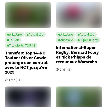
A La Une
Actualités
A La Une
Actualités
Toulon
Australie
Super Rugby
Transferts TOP 14
International-Super
Rugby: Bernard Foley
Transfert Top 14-RC
et Nick Phipps de
Toulon: Oliver Cowie
retour aux Waratahs
prolonge son contrat
avec le RCT jusqu’en
2 Min(s)
2029
1 Min(s)