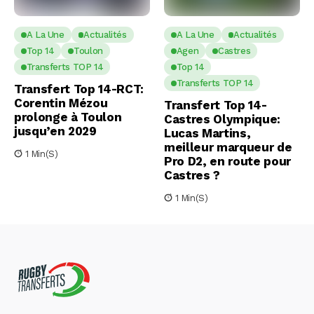
A La Une
Actualités
A La Une
Actualités
Top 14
Toulon
Agen
Castres
Transferts TOP 14
Top 14
Transferts TOP 14
Transfert Top 14-RCT:
Corentin Mézou
Transfert Top 14-
prolonge à Toulon
Castres Olympique:
jusqu’en 2029
Lucas Martins,
meilleur marqueur de
1 Min(s)
Pro D2, en route pour
Castres ?
1 Min(s)