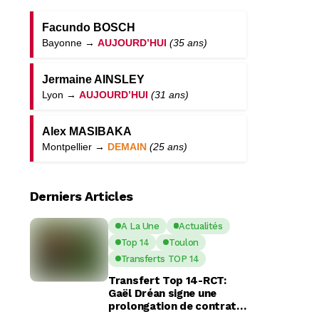
Facundo BOSCH
Bayonne →
AUJOURD’HUI
(35 ans)
Jermaine AINSLEY
Lyon →
AUJOURD’HUI
(31 ans)
Alex MASIBAKA
Montpellier →
DEMAIN
(25 ans)
Derniers Articles
A La Une
Actualités
Top 14
Toulon
Transferts TOP 14
Transfert Top 14-RCT:
Gaël Dréan signe une
prolongation de contrat
avec Toulon jusqu’en 2029