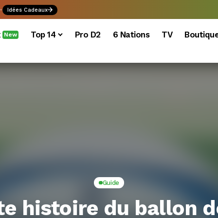
.
Idées Cadeaux
x
Top 14
Pro D2
6 Nations
TV
Boutiqu
New
Guide
te histoire du ballon 