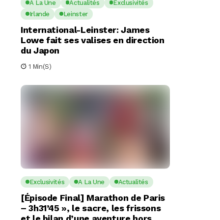
A La Une
Actualités
Exclusivités
Irlande
Leinster
International-Leinster: James
Lowe fait ses valises en direction
du Japon
1 Min(s)
Exclusivités
A La Une
Actualités
[Épisode Final] Marathon de Paris
– 3h31’45 », le sacre, les frissons
et le bilan d’une aventure hors