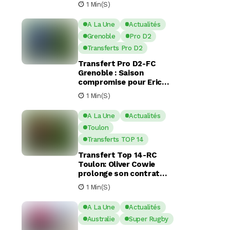
1 Min(s)
A La Une
Actualités
Grenoble
Pro D2
Transferts Pro D2
Transfert Pro D2-FC
Grenoble : Saison
compromise pour Eric
Escande apres une
1 Min(s)
commotion cérébrale
A La Une
Actualités
Toulon
Transferts TOP 14
Transfert Top 14-RC
Toulon: Oliver Cowie
prolonge son contrat
avec le RCT jusqu’en 2029
1 Min(s)
A La Une
Actualités
Australie
Super Rugby