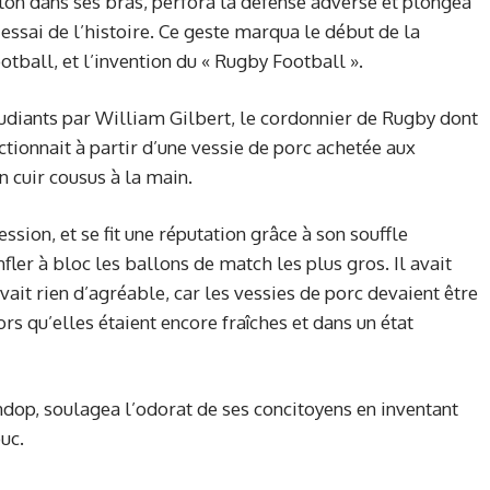
llon dans ses bras, perfora la défense adverse et plongea
ssai de l’histoire. Ce geste marqua le début de la
ootball, et l’invention du « Rugby Football ».
tudiants par William Gilbert, le cordonnier de Rugby dont
ectionnait à partir d’une vessie de porc achetée aux
 cuir cousus à la main.
ssion, et se fit une réputation grâce à son souffle
fler à bloc les ballons de match les plus gros. Il avait
vait rien d’agréable, car les vessies de porc devaient être
lors qu’elles étaient encore fraîches et dans un état
ndop, soulagea l’odorat de ses concitoyens en inventant
uc.