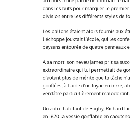
au cours d’une partie de football le ba
dans les buts pour marquer le premier e
division entre les différents styles de f
Les ballons étaient alors fournis aux é
l’échoppe jouxtait l’école, qui les conf
paysans entourée de quatre panneaux en
A sa mort, son neveu James prit sa succe
extraordinaire qui lui permettait de gon
d’autant plus de mérite que la tâche n’a
gonflées, à l’aide d’un tuyau en terre, a
verdâtre particulièrement malodorant.
Un autre habitant de Rugby, Richard Li
en 1870 la vessie gonflable en caoutcho