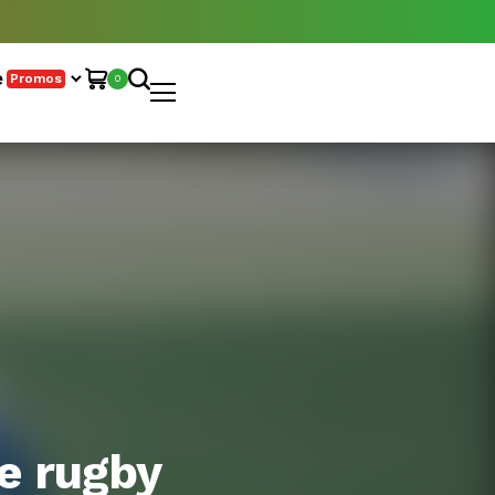
e
Promos
0
de rugby