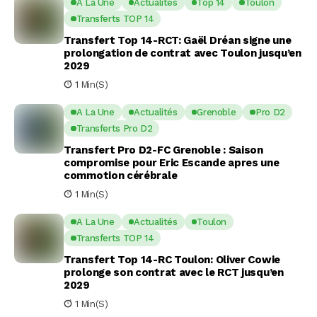
A La Une
Actualités
Top 14
Toulon
Transferts TOP 14
Transfert Top 14-RCT: Gaël Dréan signe une
prolongation de contrat avec Toulon jusqu’en
2029
1 Min(s)
A La Une
Actualités
Grenoble
Pro D2
Transferts Pro D2
Transfert Pro D2-FC Grenoble : Saison
compromise pour Eric Escande apres une
commotion cérébrale
1 Min(s)
A La Une
Actualités
Toulon
Transferts TOP 14
Transfert Top 14-RC Toulon: Oliver Cowie
prolonge son contrat avec le RCT jusqu’en
2029
1 Min(s)