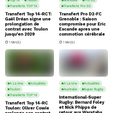
Top 14
Toulon
Grenoble
Pro D2
Transferts TOP 14
Transferts Pro D2
Transfert Top 14-RCT:
Transfert Pro D2-FC
Gaël Dréan signe une
Grenoble : Saison
prolongation de
compromise pour Eric
contrat avec Toulon
Escande apres une
jusqu’en 2029
commotion cérébrale
1 Min(s)
1 Min(s)
A La Une
Actualités
A La Une
Actualités
Toulon
Australie
Super Rugby
Transferts TOP 14
International-Super
Rugby: Bernard Foley
Transfert Top 14-RC
et Nick Phipps de
Toulon: Oliver Cowie
retour aux Waratahs