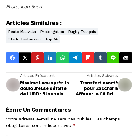
Photo: Icon Sport
Articles Similaires :
Peato Mauvaka
Prolongation
Rugby Français
Stade Toulousain
Top 14
Articles Précédent
Articles Suivants
Maxime Lucu après la
Transfert avorté
douloureuse défaite
pour Zaccharie
de l'UBB : "Une saison
Affane : le CA Brive
nerveuse et une fin
contraint de revoir
inacceptable"
ses plans
Écrire Un Commentaires
Votre adresse e-mail ne sera pas publiée.
Les champs
obligatoires sont indiqués avec
*