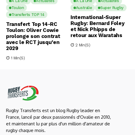
A La Une
Actualités
A La Une
Actualités
Toulon
Australie
Super Rugby
Transferts TOP 14
International-Super
Rugby: Bernard Foley
Transfert Top 14-RC
et Nick Phipps de
Toulon: Oliver Cowie
retour aux Waratahs
prolonge son contrat
avec le RCT jusqu’en
2 Min(s)
2029
1 Min(s)
Rugby Transferts est un blog Rugby leader en
France, lancé par deux passionnés d'Ovalie en 2010,
et maintenant lu par plus d'un million d'amateur de
rugby chaque mois.