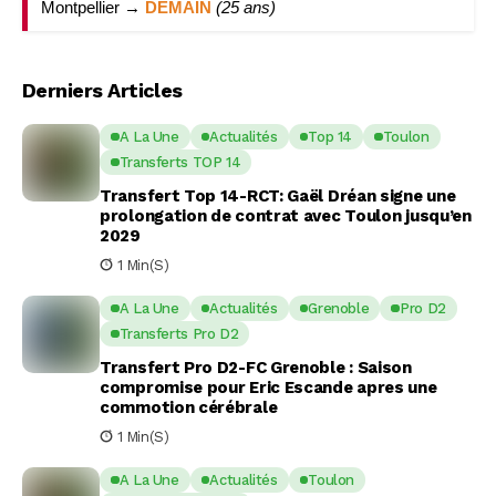
Montpellier →
DEMAIN
(25 ans)
Derniers Articles
A La Une
Actualités
Top 14
Toulon
Transferts TOP 14
Transfert Top 14-RCT: Gaël Dréan signe une
prolongation de contrat avec Toulon jusqu’en
2029
1 Min(s)
A La Une
Actualités
Grenoble
Pro D2
Transferts Pro D2
Transfert Pro D2-FC Grenoble : Saison
compromise pour Eric Escande apres une
commotion cérébrale
1 Min(s)
A La Une
Actualités
Toulon