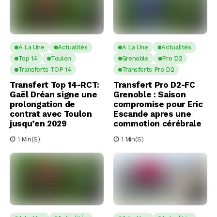
A La Une
Actualités
A La Une
Actualités
Top 14
Toulon
Grenoble
Pro D2
Transferts TOP 14
Transferts Pro D2
Transfert Top 14-RCT:
Transfert Pro D2-FC
Gaël Dréan signe une
Grenoble : Saison
prolongation de
compromise pour Eric
contrat avec Toulon
Escande apres une
jusqu’en 2029
commotion cérébrale
1 Min(s)
1 Min(s)