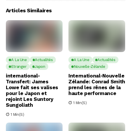
Articles Similaires
A La Une
Actualités
A La Une
Actualités
Etranger
Japon
Nouvelle-Zélande
international-
International-Nouvelle
Transfert: James
Zélande: Conrad Smith
Lowe fait ses valises
prend les rênes de la
pour le Japon et
haute performance
rejoint Les Suntory
1 Min(s)
Sungoliath
1 Min(s)