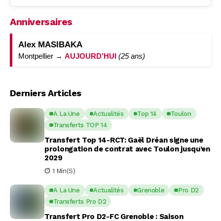
Anniversaires
Alex MASIBAKA
Montpellier →
AUJOURD’HUI
(25 ans)
Derniers Articles
A La Une
Actualités
Top 14
Toulon
Transferts TOP 14
Transfert Top 14-RCT: Gaël Dréan signe une
prolongation de contrat avec Toulon jusqu’en
2029
1 Min(s)
A La Une
Actualités
Grenoble
Pro D2
Transferts Pro D2
Transfert Pro D2-FC Grenoble : Saison