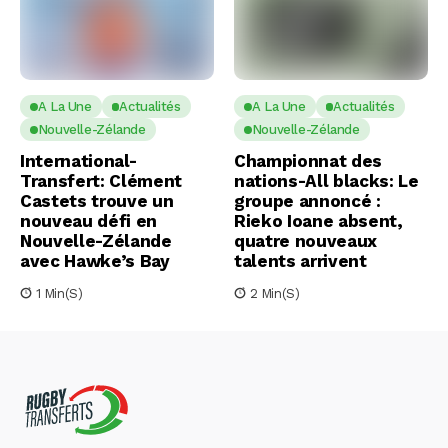
A La Une
Actualités
A La Une
Actualités
Nouvelle-Zélande
Nouvelle-Zélande
International-
Championnat des
Transfert: Clément
nations-All blacks: Le
Castets trouve un
groupe annoncé :
nouveau défi en
Rieko Ioane absent,
Nouvelle-Zélande
quatre nouveaux
avec Hawke’s Bay
talents arrivent
1 Min(s)
2 Min(s)