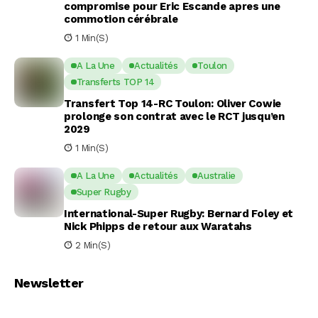
compromise pour Eric Escande apres une
commotion cérébrale
1 Min(s)
A La Une
Actualités
Toulon
Transferts TOP 14
Transfert Top 14-RC Toulon: Oliver Cowie
prolonge son contrat avec le RCT jusqu’en
2029
1 Min(s)
A La Une
Actualités
Australie
Super Rugby
International-Super Rugby: Bernard Foley et
Nick Phipps de retour aux Waratahs
2 Min(s)
Newsletter