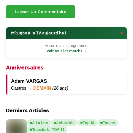
🏉
Rugby à la TV aujourd'hui
Aucun match programmé.
Voir tous les matchs →
Anniversaires
Adam VARGAS
Castres →
DEMAIN
(26 ans)
Derniers Articles
A La Une
Actualités
Top 14
Toulon
Transferts TOP 14