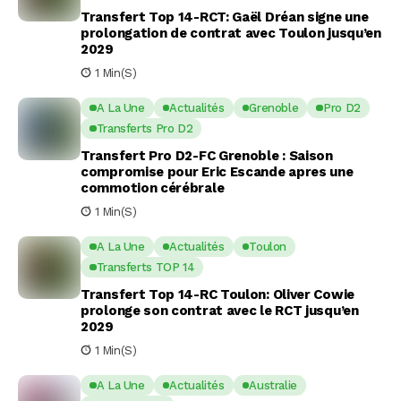
Transfert Top 14-RCT: Gaël Dréan signe une
prolongation de contrat avec Toulon jusqu’en
2029
1 Min(s)
A La Une
Actualités
Grenoble
Pro D2
Transferts Pro D2
Transfert Pro D2-FC Grenoble : Saison
compromise pour Eric Escande apres une
commotion cérébrale
1 Min(s)
A La Une
Actualités
Toulon
Transferts TOP 14
Transfert Top 14-RC Toulon: Oliver Cowie
prolonge son contrat avec le RCT jusqu’en
2029
1 Min(s)
A La Une
Actualités
Australie