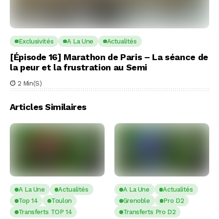
Exclusivités
A La Une
Actualités
[Épisode 16] Marathon de Paris – La séance de
la peur et la frustration au Semi
2 Min(s)
Articles Similaires
A La Une
Actualités
A La Une
Actualités
Top 14
Toulon
Grenoble
Pro D2
Transferts TOP 14
Transferts Pro D2