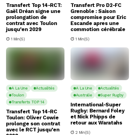
Transfert Top 14-RCT:
Transfert Pro D2-FC
Gaël Dréan signe une
Grenoble : Saison
prolongation de
compromise pour Eric
contrat avec Toulon
Escande apres une
jusqu’en 2029
commotion cérébrale
1 Min(s)
1 Min(s)
A La Une
Actualités
A La Une
Actualités
Toulon
Australie
Super Rugby
Transferts TOP 14
International-Super
Rugby: Bernard Foley
Transfert Top 14-RC
et Nick Phipps de
Toulon: Oliver Cowie
retour aux Waratahs
prolonge son contrat
avec le RCT jusqu’en
2 Min(s)