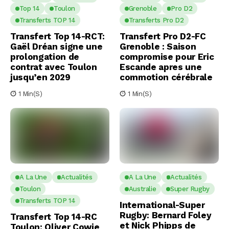
Top 14
Toulon
Grenoble
Pro D2
Transferts TOP 14
Transferts Pro D2
Transfert Top 14-RCT:
Transfert Pro D2-FC
Gaël Dréan signe une
Grenoble : Saison
prolongation de
compromise pour Eric
contrat avec Toulon
Escande apres une
jusqu’en 2029
commotion cérébrale
1 Min(s)
1 Min(s)
A La Une
Actualités
A La Une
Actualités
Toulon
Australie
Super Rugby
Transferts TOP 14
International-Super
Rugby: Bernard Foley
Transfert Top 14-RC
et Nick Phipps de
Toulon: Oliver Cowie