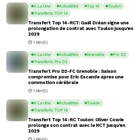
A La Une
Actualités
Top 14
Toulon
Transferts TOP 14
Transfert Top 14-RCT: Gaël Dréan signe une
prolongation de contrat avec Toulon jusqu’en
2029
1 Min(s)
A La Une
Actualités
Grenoble
Pro D2
Transferts Pro D2
Transfert Pro D2-FC Grenoble : Saison
compromise pour Eric Escande apres une
commotion cérébrale
1 Min(s)
A La Une
Actualités
Toulon
Transferts TOP 14
Transfert Top 14-RC Toulon: Oliver Cowie
prolonge son contrat avec le RCT jusqu’en
2029
1 Min(s)