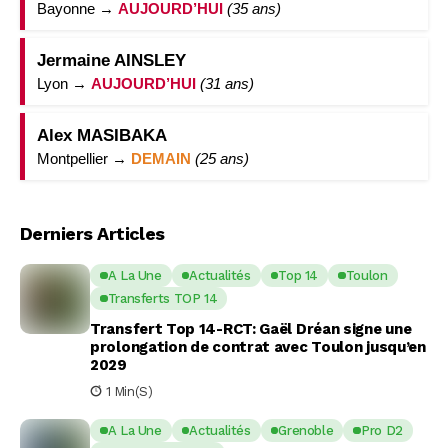
Bayonne →
AUJOURD’HUI
(35 ans)
Jermaine AINSLEY
Lyon →
AUJOURD’HUI
(31 ans)
Alex MASIBAKA
Montpellier →
DEMAIN
(25 ans)
Derniers Articles
A La Une
Actualités
Top 14
Toulon
Transferts TOP 14
Transfert Top 14-RCT: Gaël Dréan signe une
prolongation de contrat avec Toulon jusqu’en
2029
1 Min(s)
A La Une
Actualités
Grenoble
Pro D2