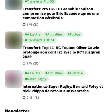
Transferts Pro D2
Transfert Pro D2-FC Grenoble : Saison
compromise pour Eric Escande apres une
commotion cérébrale
1 Min(s)
A La Une
Actualités
Toulon
Transferts TOP 14
Transfert Top 14-RC Toulon: Oliver Cowie
prolonge son contrat avec le RCT jusqu’en
2029
1 Min(s)
A La Une
Actualités
Australie
Super Rugby
International-Super Rugby: Bernard Foley et
Nick Phipps de retour aux Waratahs
2 Min(s)
Newsletter