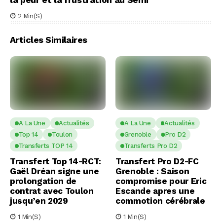
2 Min(s)
Articles Similaires
A La Une
Actualités
A La Une
Actualités
Top 14
Toulon
Grenoble
Pro D2
Transferts TOP 14
Transferts Pro D2
Transfert Top 14-RCT:
Transfert Pro D2-FC
Gaël Dréan signe une
Grenoble : Saison
prolongation de
compromise pour Eric
contrat avec Toulon
Escande apres une
jusqu’en 2029
commotion cérébrale
1 Min(s)
1 Min(s)