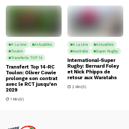
A La Une
Actualités
A La Une
Actualités
Toulon
Australie
Super Rugby
Transferts TOP 14
International-Super
Rugby: Bernard Foley
Transfert Top 14-RC
et Nick Phipps de
Toulon: Oliver Cowie
retour aux Waratahs
prolonge son contrat
avec le RCT jusqu’en
2 Min(s)
2029
1 Min(s)