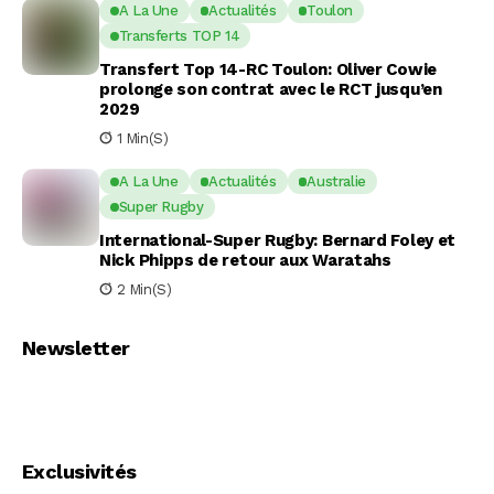
A La Une
Actualités
Toulon
Transferts TOP 14
Transfert Top 14-RC Toulon: Oliver Cowie
prolonge son contrat avec le RCT jusqu’en
2029
1 Min(s)
A La Une
Actualités
Australie
Super Rugby
International-Super Rugby: Bernard Foley et
Nick Phipps de retour aux Waratahs
2 Min(s)
Newsletter
Exclusivités