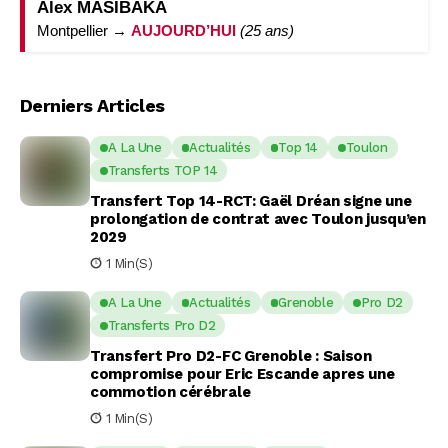
Alex MASIBAKA
Montpellier →
AUJOURD’HUI
(25 ans)
Derniers Articles
A La Une
Actualités
Top 14
Toulon
Transferts TOP 14
Transfert Top 14-RCT: Gaël Dréan signe une
prolongation de contrat avec Toulon jusqu’en
2029
1 Min(s)
A La Une
Actualités
Grenoble
Pro D2
Transferts Pro D2
Transfert Pro D2-FC Grenoble : Saison
compromise pour Eric Escande apres une
commotion cérébrale
1 Min(s)