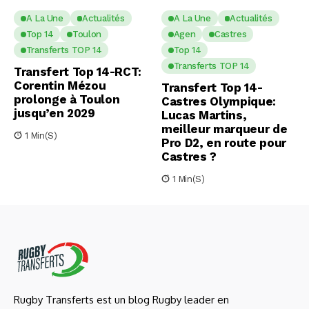
A La Une
Actualités
A La Une
Actualités
Top 14
Toulon
Agen
Castres
Transferts TOP 14
Top 14
Transferts TOP 14
Transfert Top 14-RCT:
Corentin Mézou
Transfert Top 14-
prolonge à Toulon
Castres Olympique:
jusqu’en 2029
Lucas Martins,
meilleur marqueur de
1 Min(s)
Pro D2, en route pour
Castres ?
1 Min(s)
Rugby Transferts est un blog Rugby leader en