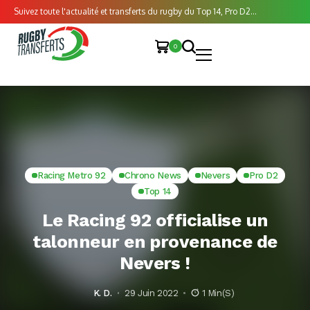
Suivez toute l'actualité et transferts du rugby du Top 14, Pro D2...
0
Racing Metro 92
Chrono News
Nevers
Pro D2
Top 14
Le Racing 92 officialise un
talonneur en provenance de
Nevers !
K. D.
29 Juin 2022
1 Min(s)