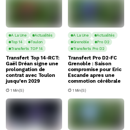
A La Une
Actualités
A La Une
Actualités
Top 14
Toulon
Grenoble
Pro D2
Transferts TOP 14
Transferts Pro D2
Transfert Top 14-RCT:
Transfert Pro D2-FC
Gaël Dréan signe une
Grenoble : Saison
prolongation de
compromise pour Eric
contrat avec Toulon
Escande apres une
jusqu’en 2029
commotion cérébrale
1 Min(s)
1 Min(s)