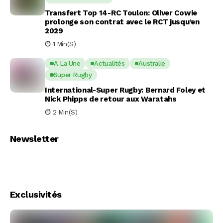
Transfert Top 14-RC Toulon: Oliver Cowie
prolonge son contrat avec le RCT jusqu’en
2029
1 Min(s)
A La Une
Actualités
Australie
Super Rugby
International-Super Rugby: Bernard Foley et
Nick Phipps de retour aux Waratahs
2 Min(s)
Newsletter
Exclusivités