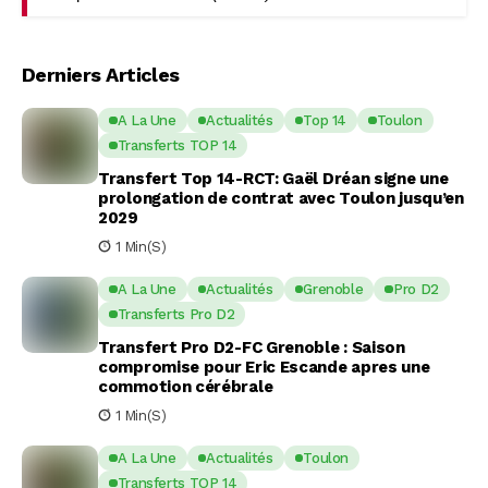
Derniers Articles
A La Une
Actualités
Top 14
Toulon
Transferts TOP 14
Transfert Top 14-RCT: Gaël Dréan signe une
prolongation de contrat avec Toulon jusqu’en
2029
1 Min(s)
A La Une
Actualités
Grenoble
Pro D2
Transferts Pro D2
Transfert Pro D2-FC Grenoble : Saison
compromise pour Eric Escande apres une
commotion cérébrale
1 Min(s)
A La Une
Actualités
Toulon
Transferts TOP 14