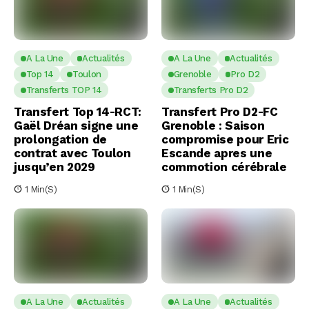
A La Une
Actualités
A La Une
Actualités
Top 14
Toulon
Grenoble
Pro D2
Transferts TOP 14
Transferts Pro D2
Transfert Top 14-RCT:
Transfert Pro D2-FC
Gaël Dréan signe une
Grenoble : Saison
prolongation de
compromise pour Eric
contrat avec Toulon
Escande apres une
jusqu’en 2029
commotion cérébrale
1 Min(s)
1 Min(s)
A La Une
Actualités
A La Une
Actualités