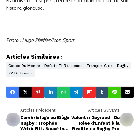
François Cros, est prêt à écrire le prochain chapitre de son
histoire glorieuse.
Photo : Hugo Pfeiffer/Icon Sport
Articles Similaires :
Coupe Du Monde
Défaite Et Résilience
François Cros
Rugby
XV De France
Articles Précédent
Articles Suivants
Cambriolage au Siège
Valentin Gayraud : Du
Rugby : Trophée
Rêve d'Enfant à la
Webb Ellis Sauvé In
Réalité du Rugby Pro
Extremis