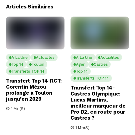
Articles Similaires
A La Une
Actualités
A La Une
Actualités
Top 14
Toulon
Agen
Castres
Transferts TOP 14
Top 14
Transferts TOP 14
Transfert Top 14-RCT:
Corentin Mézou
Transfert Top 14-
prolonge à Toulon
Castres Olympique:
jusqu’en 2029
Lucas Martins,
meilleur marqueur de
1 Min(s)
Pro D2, en route pour
Castres ?
1 Min(s)