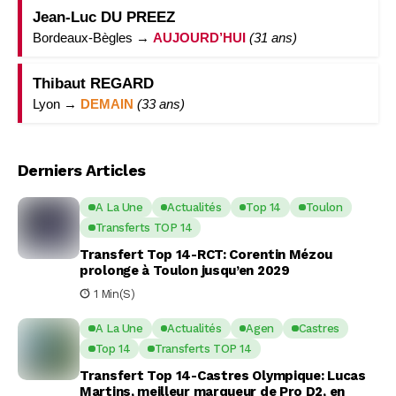
Jean-Luc DU PREEZ
Bordeaux-Bègles →
AUJOURD’HUI
(31 ans)
Thibaut REGARD
Lyon →
DEMAIN
(33 ans)
Derniers Articles
A La Une
Actualités
Top 14
Toulon
Transferts TOP 14
Transfert Top 14-RCT: Corentin Mézou
prolonge à Toulon jusqu’en 2029
1 Min(s)
A La Une
Actualités
Agen
Castres
Top 14
Transferts TOP 14
Transfert Top 14-Castres Olympique: Lucas
Martins, meilleur marqueur de Pro D2, en