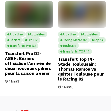
A La Une
Actualités
A La Une
Actualités
Béziers
Pro D2
Racing Metro 92
Top 14
Transferts Pro D2
Toulouse
Transferts TOP 14
Transfert Pro D2-
ASBH: Béziers
Transfert Top 14-
officialise l’arrivée de
Stade Toulousain:
deux nouveaux piliers
Thomas Ramos va
pour la saison à venir
quitter Toulouse pour
le Racing 92
1 Min(s)
1 Min(s)