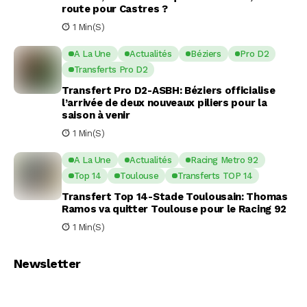
route pour Castres ?
1 Min(s)
A La Une
Actualités
Béziers
Pro D2
Transferts Pro D2
Transfert Pro D2-ASBH: Béziers officialise
l’arrivée de deux nouveaux piliers pour la
saison à venir
1 Min(s)
A La Une
Actualités
Racing Metro 92
Top 14
Toulouse
Transferts TOP 14
Transfert Top 14-Stade Toulousain: Thomas
Ramos va quitter Toulouse pour le Racing 92
1 Min(s)
Newsletter