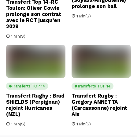
(Soyaux-Angoulême)
Transfert Top 14-RC
prolonge son bail
Toulon: Oliver Cowie
prolonge son contrat
1 Min(s)
avec le RCT jusqu’en
2029
1 Min(s)
Transferts TOP 14
Transferts TOP 14
Transfert Rugby : Brad
Transfert Rugby :
SHIELDS (Perpignan)
Grégory ANNETTA
rejoint Hurricanes
(Carcassonne) rejoint
(NZL)
Aix
1 Min(s)
1 Min(s)