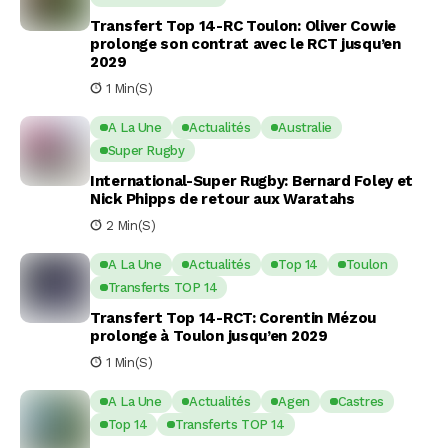
Transfert Top 14-RC Toulon: Oliver Cowie
prolonge son contrat avec le RCT jusqu’en
2029
1 Min(s)
A La Une
Actualités
Australie
Super Rugby
International-Super Rugby: Bernard Foley et
Nick Phipps de retour aux Waratahs
2 Min(s)
A La Une
Actualités
Top 14
Toulon
Transferts TOP 14
Transfert Top 14-RCT: Corentin Mézou
prolonge à Toulon jusqu’en 2029
1 Min(s)
A La Une
Actualités
Agen
Castres
Top 14
Transferts TOP 14