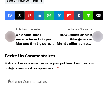
Section Paloise
Top 14
Articles Précédent
Articles Suivants
Un come-back
Huw Jones choisit
encore incertain pour
Glasgow sur
Marcus Smith, sera-
Montpellier : un pari
t-il de retour pour le
sur la continuité
crunch ?
jusqu'en 2026
Écrire Un Commentaires
Votre adresse e-mail ne sera pas publiée.
Les champs
obligatoires sont indiqués avec
*