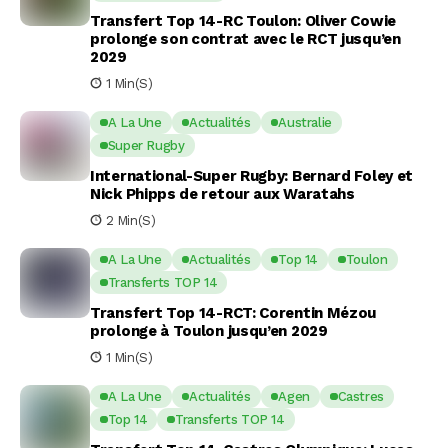
Transfert Top 14-RC Toulon: Oliver Cowie
prolonge son contrat avec le RCT jusqu’en
2029
1 Min(s)
A La Une
Actualités
Australie
Super Rugby
International-Super Rugby: Bernard Foley et
Nick Phipps de retour aux Waratahs
2 Min(s)
A La Une
Actualités
Top 14
Toulon
Transferts TOP 14
Transfert Top 14-RCT: Corentin Mézou
prolonge à Toulon jusqu’en 2029
1 Min(s)
A La Une
Actualités
Agen
Castres
Top 14
Transferts TOP 14