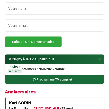
🏉
Rugby à la TV aujourd'hui
16h52
Stormers / Nouvelle-Zélande
▶ DIRECT
📺 Programme TV complet →
Anniversaires
Karl SORIN
La Rochelle →
AUJOURD’HUI
(23 ans)