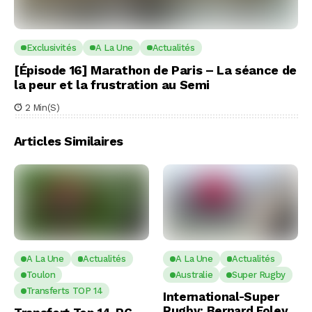
Exclusivités
A La Une
Actualités
[Épisode 16] Marathon de Paris – La séance de
la peur et la frustration au Semi
2 Min(s)
Articles Similaires
A La Une
Actualités
A La Une
Actualités
Toulon
Australie
Super Rugby
Transferts TOP 14
International-Super
Rugby: Bernard Foley