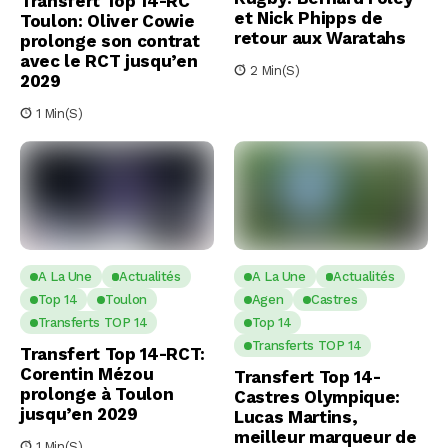
Transfert Top 14-RC
et Nick Phipps de
Toulon: Oliver Cowie
retour aux Waratahs
prolonge son contrat
avec le RCT jusqu’en
2 Min(s)
2029
1 Min(s)
A La Une
Actualités
A La Une
Actualités
Top 14
Toulon
Agen
Castres
Transferts TOP 14
Top 14
Transferts TOP 14
Transfert Top 14-RCT:
Corentin Mézou
Transfert Top 14-
prolonge à Toulon
Castres Olympique:
jusqu’en 2029
Lucas Martins,
meilleur marqueur de
1 Min(s)