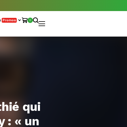
e
Promos
0
thié qui
 : « un