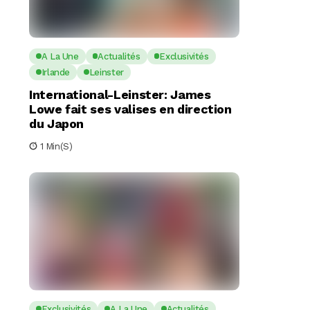
A La Une
Actualités
Exclusivités
Irlande
Leinster
International-Leinster: James
Lowe fait ses valises en direction
du Japon
1 Min(s)
Exclusivités
A La Une
Actualités