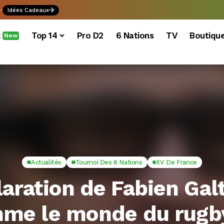
.
Idées Cadeaux
x
Top 14
Pro D2
6 Nations
TV
Boutiqu
New
Actualités
Tournoi Des 6 Nations
XV De France
aration de Fabien Gal
me le monde du rugby