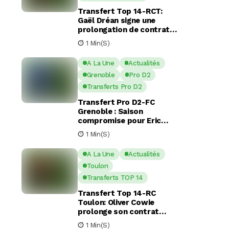
Transfert Top 14-RCT:
Gaël Dréan signe une
prolongation de contrat
avec Toulon jusqu’en 2029
1 Min(s)
A La Une
Actualités
Grenoble
Pro D2
Transferts Pro D2
Transfert Pro D2-FC
Grenoble : Saison
compromise pour Eric
Escande apres une
1 Min(s)
commotion cérébrale
A La Une
Actualités
Toulon
Transferts TOP 14
Transfert Top 14-RC
Toulon: Oliver Cowie
prolonge son contrat
avec le RCT jusqu’en 2029
1 Min(s)