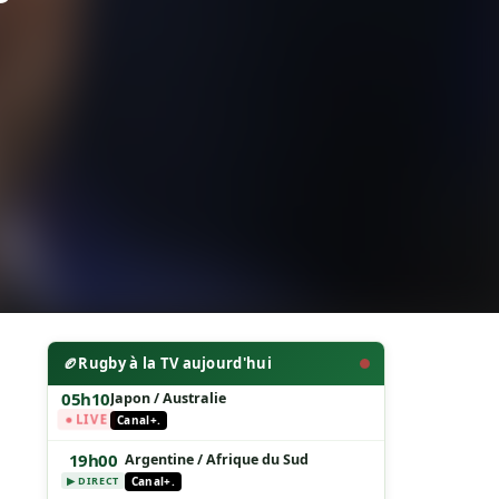
🏉
Rugby à la TV aujourd'hui
05h10
Japon / Australie
Canal+.
● LIVE
19h00
Argentine / Afrique du Sud
Canal+.
▶ DIRECT