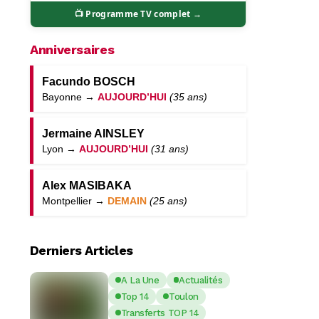
📺 Programme TV complet →
Anniversaires
Facundo BOSCH
Bayonne →
AUJOURD’HUI
(35 ans)
Jermaine AINSLEY
Lyon →
AUJOURD’HUI
(31 ans)
Alex MASIBAKA
Montpellier →
DEMAIN
(25 ans)
Derniers Articles
A La Une
Actualités
Top 14
Toulon
Transferts TOP 14