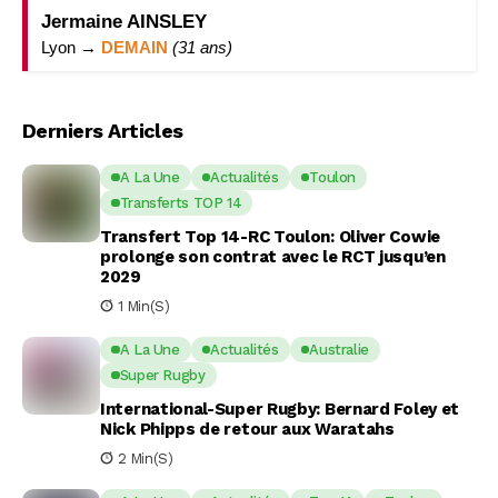
Jermaine AINSLEY
Lyon →
DEMAIN
(31 ans)
Derniers Articles
A La Une
Actualités
Toulon
Transferts TOP 14
Transfert Top 14-RC Toulon: Oliver Cowie
prolonge son contrat avec le RCT jusqu’en
2029
1 Min(s)
A La Une
Actualités
Australie
Super Rugby
International-Super Rugby: Bernard Foley et
Nick Phipps de retour aux Waratahs
2 Min(s)