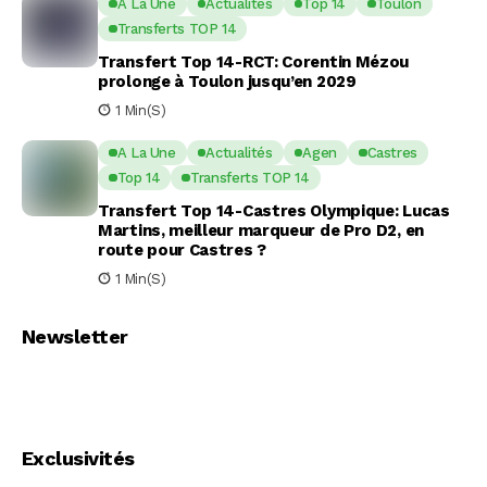
A La Une
Actualités
Top 14
Toulon
Transferts TOP 14
Transfert Top 14-RCT: Corentin Mézou
prolonge à Toulon jusqu’en 2029
1 Min(s)
A La Une
Actualités
Agen
Castres
Top 14
Transferts TOP 14
Transfert Top 14-Castres Olympique: Lucas
Martins, meilleur marqueur de Pro D2, en
route pour Castres ?
1 Min(s)
Newsletter
Exclusivités