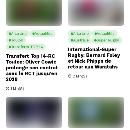
A La Une
Actualités
A La Une
Actualités
Toulon
Australie
Super Rugby
Transferts TOP 14
International-Super
Rugby: Bernard Foley
Transfert Top 14-RC
et Nick Phipps de
Toulon: Oliver Cowie
retour aux Waratahs
prolonge son contrat
avec le RCT jusqu’en
2 Min(s)
2029
1 Min(s)