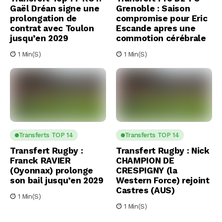
Gaël Dréan signe une
Grenoble : Saison
prolongation de
compromise pour Eric
contrat avec Toulon
Escande apres une
jusqu’en 2029
commotion cérébrale
1 Min(s)
1 Min(s)
Transferts TOP 14
Transferts TOP 14
Transfert Rugby :
Transfert Rugby : Nick
Franck RAVIER
CHAMPION DE
(Oyonnax) prolonge
CRESPIGNY (la
son bail jusqu’en 2029
Western Force) rejoint
Castres (AUS)
1 Min(s)
1 Min(s)