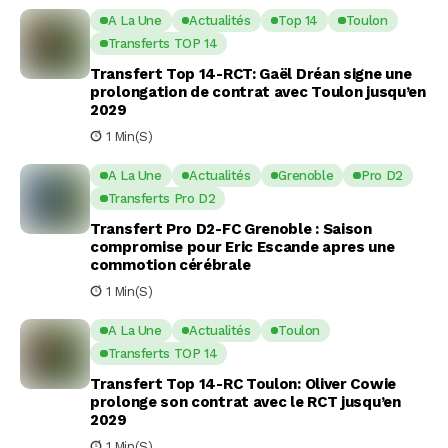
A La Une
Actualités
Top 14
Toulon
Transferts TOP 14
Transfert Top 14-RCT: Gaël Dréan signe une
prolongation de contrat avec Toulon jusqu’en
2029
1 Min(s)
A La Une
Actualités
Grenoble
Pro D2
Transferts Pro D2
Transfert Pro D2-FC Grenoble : Saison
compromise pour Eric Escande apres une
commotion cérébrale
1 Min(s)
A La Une
Actualités
Toulon
Transferts TOP 14
Transfert Top 14-RC Toulon: Oliver Cowie
prolonge son contrat avec le RCT jusqu’en
2029
1 Min(s)