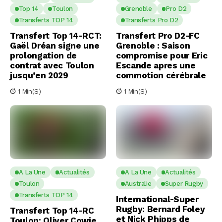
Top 14
Toulon
Grenoble
Pro D2
Transferts TOP 14
Transferts Pro D2
Transfert Top 14-RCT:
Transfert Pro D2-FC
Gaël Dréan signe une
Grenoble : Saison
prolongation de
compromise pour Eric
contrat avec Toulon
Escande apres une
jusqu’en 2029
commotion cérébrale
1 Min(s)
1 Min(s)
A La Une
Actualités
A La Une
Actualités
Toulon
Australie
Super Rugby
Transferts TOP 14
International-Super
Rugby: Bernard Foley
Transfert Top 14-RC
et Nick Phipps de
Toulon: Oliver Cowie